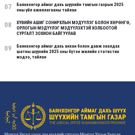
Баянхонгор аймаг дахь шүүхийн тамгын газрын 2025
07
оны үйл ажиллагааны тайлан
ХУВИЙН АШИГ СОНИРХЛЫН МЭДҮҮЛЭГ БОЛОН ХӨРӨНГӨ,
08
ОРЛОГЫН МЭДҮҮЛЭГ МЭДҮҮЛЭХТЭЙ ХОЛБООТОЙ
СУРГАЛТ ЗОХИОН БАЙГУУЛАВ
Баянхонгор аймаг дахь анхан болон давж заалдах
09
шатны шүүхийн 2025 оны бүтэн жилийн статистик
мэдээ, тайлан
Монгол Улсад шүүх эрх мэдлийг гагцхүү Монгол Улсын Үндсэн