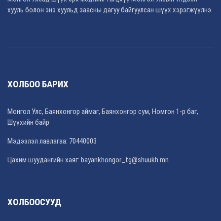
хууль болон энэ хуульд заасны дагуу байгуулсан шүүх хэрэгжүүлнэ.
ХОЛБОО БАРИХ
Монгол Улс, Баянхонгор аймаг, Баянхонгор сум, Номгон 1-р баг,
Шүүхийн байр
Мэдээлэл лавлагаа: 70440003
Цахим шуудангийн хаяг: bayankhongor_tg@shuukh.mn
ХОЛБООСУУД