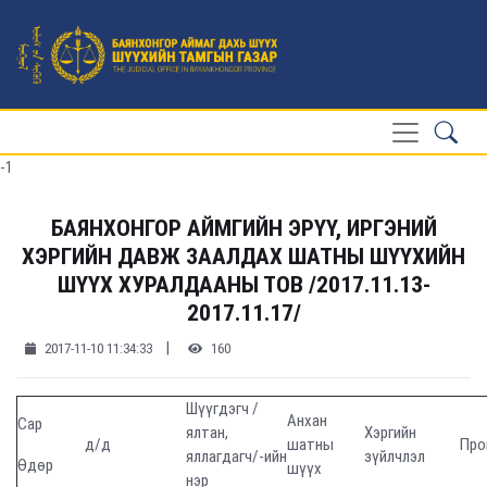
-1
БАЯНХОНГОР АЙМГИЙН ЭРҮҮ, ИРГЭНИЙ
ХЭРГИЙН ДАВЖ ЗААЛДАХ ШАТНЫ ШҮҮХИЙН
ШҮҮХ ХУРАЛДААНЫ ТОВ /2017.11.13-
2017.11.17/
|
2017-11-10 11:34:33
160
Шүүгдэгч /
Анхан
Сар
ялтан,
Хэргийн
д/д
шатны
Про
яллагдагч/-ийн
зүйлчлэл
Өдөр
шүүх
нэр