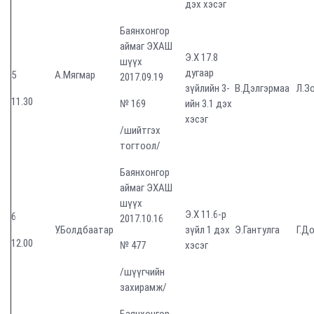
дэх хэсэг
Баянхонгор
аймаг ЭХАШ
Э.Х 17.8
шүүх
дугаар
5
А.Мягмар
2017.09.19
зүйлийн 3-
В.Дэлгэрмаа
Л.З
11.30
№ 169
ийн 3.1 дэх
хэсэг
/шийтгэх
тогтоол/
Баянхонгор
аймаг ЭХАШ
шүүх
Э.Х 11.6-р
6
2017.10.16
У.Болдбаатар
зүйл 1 дэх
Э.Гантулга
Г.Д
12.00
№ 477
хэсэг
/шүүгчийн
захирамж/