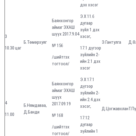
дэх хэсэг
Э.Х 11.6
Баянхонгор
дугаар
аймаг ЭХАШ
зүйл 1 дэх
шүүх 2017.9.04
3
хэсэг,
Б.Төмөрхуяг
Э.Гантулга
Д.Ө
№ 156
10.30 цаг
17.1 дүгээр
зүйлийн 2-
/шийтгэх
ийн 2.1 дэх
тогтоол/
хэсэг
Э.Х 17.1
Баянхонгор
дүгээр
аймаг ЭХАШ
зүйлийн 2-
шүүх
ийн 2.4 дэх
4
2017.09.19
Б.Нямдаваа,
хэсэг,
Д.Цогжавхлан
Т.П
Д.Банди
11.00
№ 168
17.12
дугаар
/шийтгэх
зүйлийн 1
тогтоол/