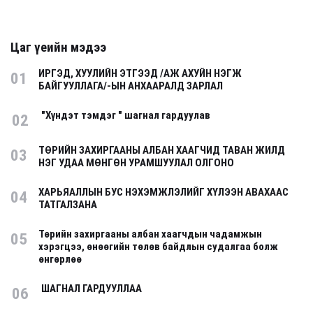
Цаг үеийн мэдээ
ИРГЭД, ХУУЛИЙН ЭТГЭЭД /АЖ АХУЙН НЭГЖ
01
БАЙГУУЛЛАГА/-ЫН АНХААРАЛД ЗАРЛАЛ
"Хүндэт тэмдэг " шагнал гардуулав
02
ТӨРИЙН ЗАХИРГААНЫ АЛБАН ХААГЧИД ТАВАН ЖИЛД
03
НЭГ УДАА МӨНГӨН УРАМШУУЛАЛ ОЛГОНО
ХАРЬЯАЛЛЫН БУС НЭХЭМЖЛЭЛИЙГ ХҮЛЭЭН АВАХААС
04
ТАТГАЛЗАНА
Төрийн захиргааны албан хаагчдын чадамжын
05
хэрэгцээ, өнөөгийн төлөв байдлын судалгаа болж
өнгөрлөө
ШАГНАЛ ГАРДУУЛЛАА
06