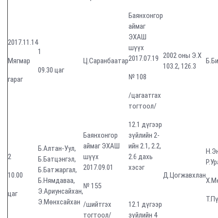
Баянхонгор
аймаг
ЭХАШ
2017.11.14
шүүх
1
2002 оны Э.Х
2017.07.19
Мягмар
Ц.Саранбаатар
Б.Б
103.2, 126.3
09.30 цаг
№ 108
гараг
/цагаатгах
тогтоол/
12.1 дүгээр
Баянхонгор
зүйлийн 2-
аймаг ЭХАШ
ийн 2.1, 2.2,
Б.Алтан-Уул,
Н.Э
2
шүүх
2.6 дахь
Б.Батцэнгэл,
Р.Ур
2017.09.01
хэсэг
Б.Батжаргал,
10.00
Д.Цогжавхлан
Б.Нямдаваа,
Х.М
№ 155
Э.Ариунсайхан,
цаг
Т.П
Э.Мөнхсайхан
/шийтгэх
12.1 дүгээр
тогтоол/
зүйлийн 4