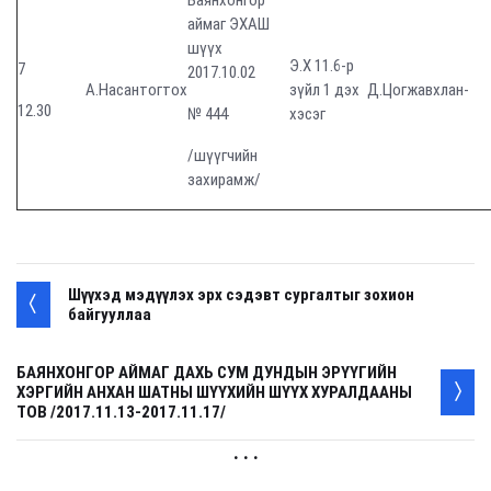
Баянхонгор
аймаг ЭХАШ
шүүх
Э.Х 11.6-р
7
2017.10.02
А.Насантогтох
зүйл 1 дэх
Д.Цогжавхлан
-
12.30
№ 444
хэсэг
/шүүгчийн
захирамж/
Шүүхэд мэдүүлэх эрх сэдэвт сургалтыг зохион
байгууллаа
БАЯНХОНГОР АЙМАГ ДАХЬ СУМ ДУНДЫН ЭРҮҮГИЙН
ХЭРГИЙН АНХАН ШАТНЫ ШҮҮХИЙН ШҮҮХ ХУРАЛДААНЫ
ТОВ /2017.11.13-2017.11.17/
. . .