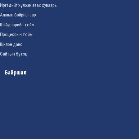
Иргэдийг хүлээн авах хуваарь
Ажлын байрны зар
Шийдвэрийн тойм
Процессын тойм
Шилэн данс
Сайтын бүтэц
Байршил