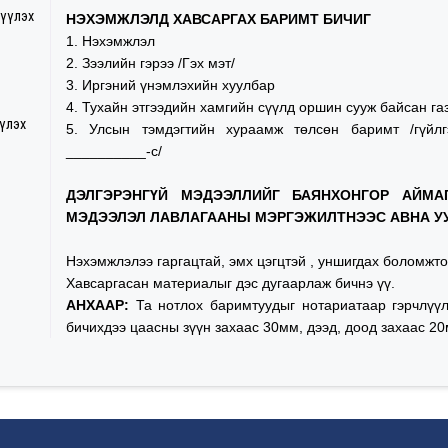
гүүлэх
НЭХЭМЖЛЭЛД ХАВСАРГАХ БАРИМТ БИЧИГ
1. Нэхэмжлэл
2. Зээлийн гэрээ /Гэх мэт/
3. Иргэний үнэмлэхийн хуулбар
4. Тухайн этгээдийн хамгийн сүүлд оршин сууж байсан г
үүлэх
5. Улсын тэмдэгтийн хураамж төлсөн баримт /гүйлг
__________-с/
ДЭЛГЭРЭНГҮЙ МЭДЭЭЛЛИЙГ БАЯНХОНГОР АЙМ
МЭДЭЭЛЭЛ ЛАВЛАГААНЫ МЭРГЭЖИЛТНЭЭС АВНА УУ. 
Нэхэмжлэлээ гаргацтай, эмх цэгцтэй , уншигдах боломжто
Хавсаргасан материалыг дэс дугаарлаж бичнэ үү.
АНХААР:
Та нотлох баримтуудыг нотариатаар гэрчлүү
бичихдээ цаасны зүүн захаас 30мм, дээд, доод захаас 20