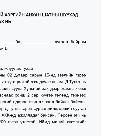
ИЙ ХЭРГИЙН АНХАН ШАТНЫ ШҮҮХЭД
АХ НЬ
ноо
______ баг, __________ дугаар байрны
ой Б
валжлуулах тухай
ны 02 дугаар сарын 15-нд зээлийн гэрээ
арын хугацаатай зээлдүүлсэн юм. Д.Тулга нь
оршин сууж, Хүнсний зах дээр махны ченж
вснаас хойш 2 сар хүүгээ төлөөд тэрнээс
оногийн дараа гээд л яваад байдаг байсан.
ир Д.Тулгыг эрэн сурвалжилж оршин суугаа
д ХХК-нд ажилладаг байсан. Төрсөн эгч нь
200 гэсэн утастай. Иймд миний хүсэлтийг