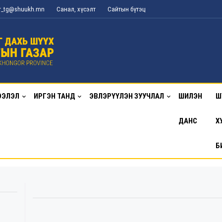
or_tg@shuukh.mn
Санал, хүсэлт
Сайтын бүтэц
ЭЭЛЭЛ
ИРГЭН ТАНД
ЭВЛЭРҮҮЛЭН ЗУУЧЛАЛ
ШИЛЭН
Ш
ДАНС
Х
Б