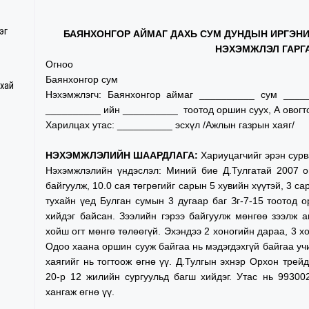
эг
БАЯНХОНГОР АЙМАГ ДАХЬ СУМ ДУНДЫН ИРГЭН
НЭХЭМЖЛЭЛ ГАРГ
Ог
Баянхонгор сум
ухай
Нэхэмжлэгч: Баянхонгор аймаг __________ сум ____
__________ ийн __________ тоотод оршин суух, А овогт
Харилцах утас: __________ эсхүл /Ажлын газрын хаяг/
НЭХЭМЖЛЭЛИЙН ШААРДЛАГА:
Хариуцагчийг эрэн сур
Нэхэмжлэлийн үндэслэл: Миний бие Д.Тулгатай 2007 о
байгуулж, 10.0 сая төгрөгийг сарын 5 хувийн хүүтэй, 3 с
тухайн үед Булган сумын 3 дугаар баг Зг-7-15 тоотод 
хийдэг байсан. Зээлийн гэрээ байгуулж мөнгөө зээлж а
хойш огт мөнгө төлөөгүй. Эхэндээ 2 хоногийн дараа, 3 х
Одоо хаана оршин сууж байгаа нь мэдэгдэхгүй байгаа уч
хаягийг нь тогтоож өгнө үү. Д.Тулгын эхнэр Орхон трей
20-р 12 жилийн сургуульд багш хийдэг. Утас нь 99300
хангаж өгнө үү.