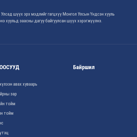
 Улсад шүүх эрх мэдлийг гагцхүү Монгол Улсын Үндсэн хууль
нэ хуульд заасны дагуу байгуулсан шүүх хэрэгжүүлнэ.
ООСУУД
Байршил
хүлээн авах хуваарь
йрны зар
йн тойм
н тойм
нс
үтэц