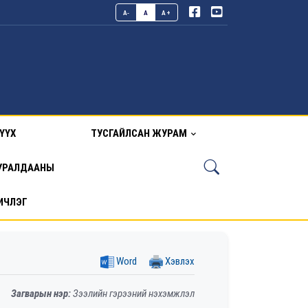
A-
A
A+
ҮҮХ
ТУСГАЙЛСАН ЖУРАМ
УРАЛДААНЫ
ИЧЛЭГ
Word
Хэвлэх
Загварын нэр:
Зээлийн гэрээний нэхэмжлэл