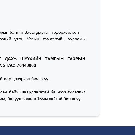
азрын багийн Засаг даргын тодорхойлолт
ээний утга: Улсын тэмдэгтийн хураамж
АГ ДАХЬ ШҮҮХИЙН ТАМГЫН ГАЗРЫН
УТАС: 70440003
йгоор цэвэрхэн бичнэ үү.
лсэн байх шаардлагатай ба нэхэмжлэлийг
мм, баруун захаас 15мм зайтай бичнэ үү.