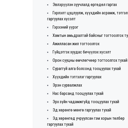
Эвлэрүүлэн зуучлалд өргөдөл гаргах
Гэрлэлт цуцлуулж, хүүхдийн асрамж, тэтгэл
гаргуулах хүсэлт
Гэрээний үүрэг
Хамтын амьдралтай байсныг тогтоолгох т
Ажилласан жил тогтоолгох
Гүйцэтгэх хуудас бичүүлэх хүсэлт
Орон сууцны өмчлөгчөөр тогтоолгох тухай
Сураггүй алга болсонд тооцуулах тухай
Хүүхдийн тэтгэлэг гаргуулах
Эрэн сурвалжлах
Нас барсанд тооцуулах тухай
Эрх зүйн чадамжгүйд тооцуулах тухай
Эд хөрөнгө мөнгө гаргуулах тухай
Эд хөрөнгөд учруулсан гэм хорын төлбөр
гаргуулах тухай