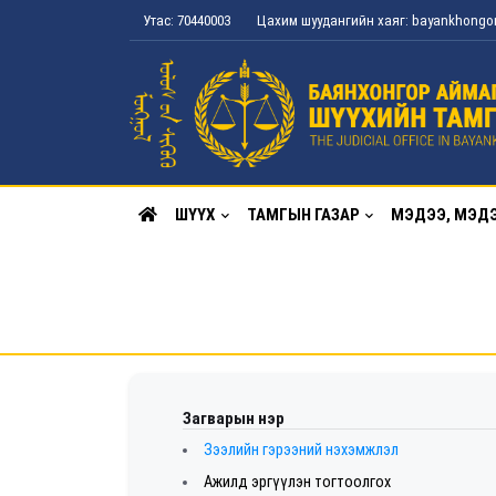
Утас: 70440003
Цахим шуудангийн хаяг: bayankhong
ШҮҮХ
ТАМГЫН ГАЗАР
МЭДЭЭ, МЭД
Загварын нэр
Зээлийн гэрээний нэхэмжлэл
Ажилд эргүүлэн тогтоолгох