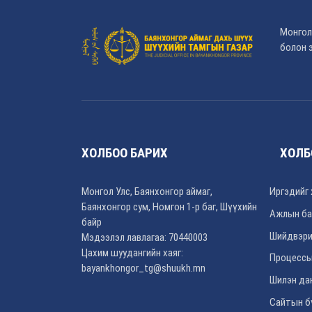
Монгол
болон э
ХОЛБОО БАРИХ
ХОЛБ
Монгол Улс, Баянхонгор аймаг,
Иргэдийг 
Баянхонгор сум, Номгон 1-р баг, Шүүхийн
Ажлын ба
байр
Шийдвэри
Мэдээлэл лавлагаа: 70440003
Цахим шуудангийн хаяг:
Процессы
bayankhongor_tg@shuukh.mn
Шилэн да
Сайтын б