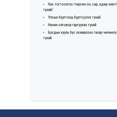
Нас тогтоолгох /төрсөн он, сар, өдөр зөвт
тухай/
Улсын бүртгэлд бүртгүүлэх тухай
Нөхөн олговор гаргуулах тухай
Бусдын хууль бус эзэмшлээс газар чөлөөл
тухай