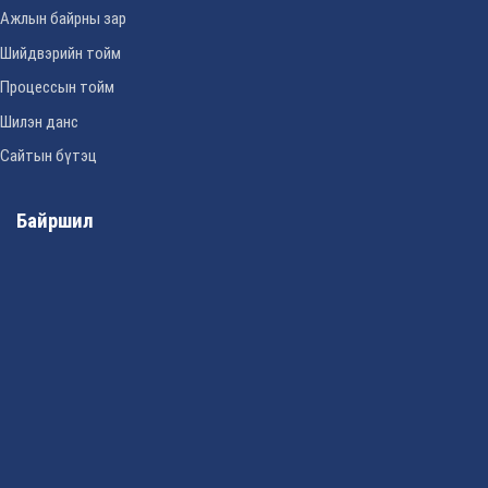
Ажлын байрны зар
Шийдвэрийн тойм
Процессын тойм
Шилэн данс
Сайтын бүтэц
Байршил