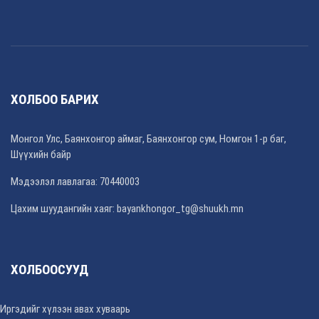
ХОЛБОО БАРИХ
Монгол Улс, Баянхонгор аймаг, Баянхонгор сум, Номгон 1-р баг,
Шүүхийн байр
Мэдээлэл лавлагаа: 70440003
Цахим шуудангийн хаяг: bayankhongor_tg@shuukh.mn
ХОЛБООСУУД
Иргэдийг хүлээн авах хуваарь