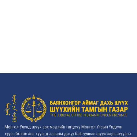
Монгол Улсад шүүх эрх мэдлийг гагцхүү Монгол Улсын Үндсэн
хууль болон энэ хуульд заасны дагуу байгуулсан шүүх хэрэгжүүлнэ.