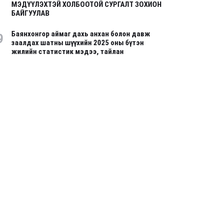
МЭДҮҮЛЭХТЭЙ ХОЛБООТОЙ СУРГАЛТ ЗОХИОН
БАЙГУУЛАВ
Баянхонгор аймаг дахь анхан болон давж
9
заалдах шатны шүүхийн 2025 оны бүтэн
жилийн статистик мэдээ, тайлан