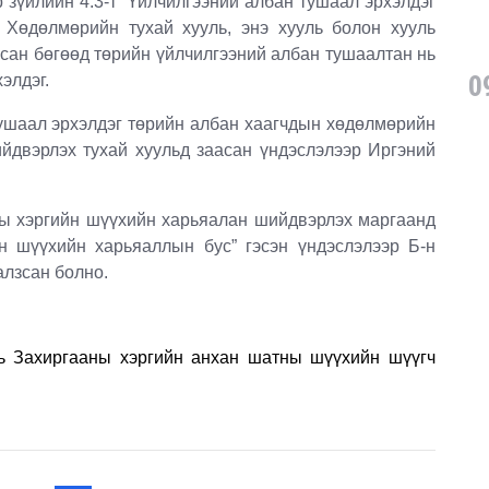
үйлийн 4.3-т “Үйлчилгээний албан тушаал эрхэлдэг
 Хөдөлмөрийн тухай хууль, энэ хууль болон хууль
асан бөгөөд төрийн үйлчилгээний албан тушаалтан нь
0
элдэг.
аал эрхэлдэг төрийн албан хаагчдын хөдөлмөрийн
йдвэрлэх тухай хуульд заасан үндэслэлээр Иргэний
эргийн шүүхийн харьяалан шийдвэрлэх маргаанд
йн шүүхийн харьяаллын бус” гэсэн үндэслэлээр Б-н
алзсан болно.
ь Захиргааны хэргийн анхан шатны шүүхийн шүүгч