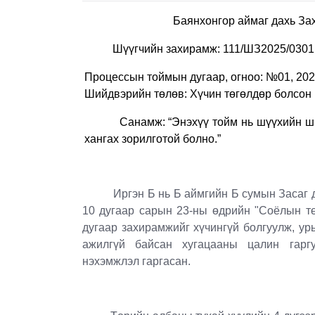
Ба
янхонгор аймаг дахь За
Шүүгчийн захирамж: 111/ШЗ2025/0301
Процессын тоймын дугаар, огноо: №01, 202
Шийдвэрийн төлөв: Хүчин төгөлдөр болсон
Санамж: “Энэхүү тойм нь шүүхийн шийд
хангах зорилготой болно.”
Иргэн Б нь Б аймгийн Б сумын Засаг дар
10 дугаар сарын 23-ны өдрийн "Соёлын тө
дугаар захирамжийг хүчингүй болгуулж, ур
ажилгүй байсан хугацааны цалин гаргу
нэхэмжлэл гаргасан.