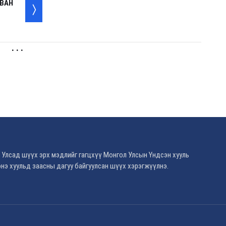
АВАН
. . .
 Улсад шүүх эрх мэдлийг гагцхүү Монгол Улсын Үндсэн хууль
нэ хуульд заасны дагуу байгуулсан шүүх хэрэгжүүлнэ.