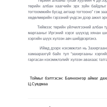
Төрийн албаны тухай хуулийн 4 дүгээр з
төрийн албан хаагчийн эрх зүйн байдлыг
тогтоомжийн бусад актаар тогтооно” гэж за
хөдөлмөрийн гэрээний үндсэн дээр ажил эрх
Тиймээс төрийн үйлчилгээний албан туш
маргааныг Иргэний хэрэг шүүхэд хянан ши
хэргийн шүүх хүлээн авч шийдвэрлэнэ.
Иймд дээрх нэхэмжлэл нь Захиргааны х
хамаарахгүй байх тул “захиргааны хэрги
гаргасан нэхэмжлэлийг хүлээн авахаас татг
Тоймыг бэлтгэсэн: Баянхонгор аймаг дах
Ц.Сувдмаа