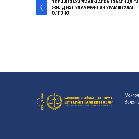
ТӨРИЙН ЗАХИРГААНЫ АЛБАН ХААГЧИД Т
ЖИЛД НЭГ УДАА МӨНГӨН УРАМШУУЛАЛ
ОЛГОНО
Монгол
болон э