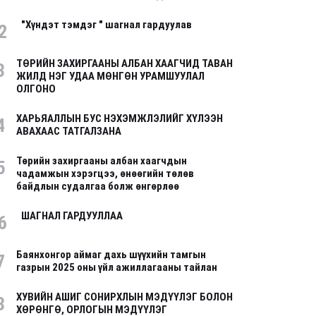
"Хүндэт тэмдэг " шагнал гардуулав
2
ТӨРИЙН ЗАХИРГААНЫ АЛБАН ХААГЧИД ТАВАН
3
ЖИЛД НЭГ УДАА МӨНГӨН УРАМШУУЛАЛ
ОЛГОНО
ХАРЬЯАЛЛЫН БУС НЭХЭМЖЛЭЛИЙГ ХҮЛЭЭН
4
АВАХААС ТАТГАЛЗАНА
Төрийн захиргааны албан хаагчдын
5
чадамжын хэрэгцээ, өнөөгийн төлөв
байдлын судалгаа болж өнгөрлөө
ШАГНАЛ ГАРДУУЛЛАА
6
Баянхонгор аймаг дахь шүүхийн тамгын
7
газрын 2025 оны үйл ажиллагааны тайлан
ХУВИЙН АШИГ СОНИРХЛЫН МЭДҮҮЛЭГ БОЛОН
8
ХӨРӨНГӨ, ОРЛОГЫН МЭДҮҮЛЭГ