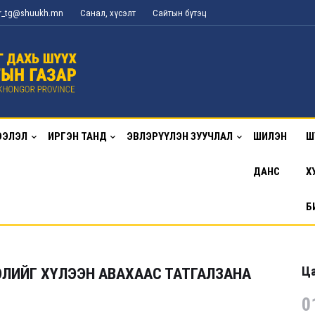
or_tg@shuukh.mn
Санал, хүсэлт
Сайтын бүтэц
ЭЭЛЭЛ
ИРГЭН ТАНД
ЭВЛЭРҮҮЛЭН ЗУУЧЛАЛ
ШИЛЭН
Ш
ДАНС
Х
Б
Ца
ЛИЙГ ХҮЛЭЭН АВАХААС ТАТГАЛЗАНА
0