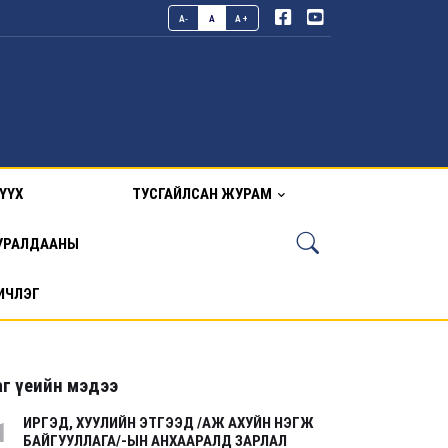
A-
A
A+
ҮҮХ
ТУСГАЙЛСАН ЖУРАМ
УРАЛДААНЫ
ИЧЛЭГ
г үеийн мэдээ
ИРГЭД, ХУУЛИЙН ЭТГЭЭД /АЖ АХУЙН НЭГЖ
1
БАЙГУУЛЛАГА/-ЫН АНХААРАЛД ЗАРЛАЛ