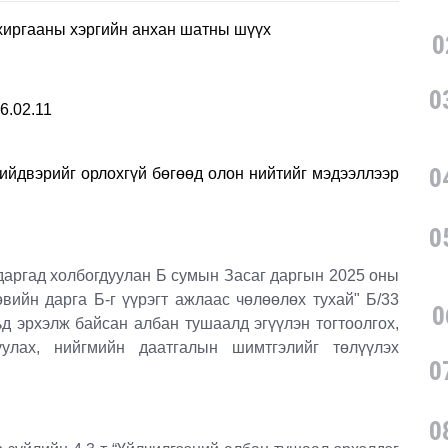
хиргааны хэргийн анхан шатны шүүх
0
0
6.02.11
0
вэрийг орлохгүй бөгөөд олон нийтийг мэдээллээр
0
гад холбогдуулан Б сумын Засаг даргын 2025 оны
вийн дарга Б-г үүрэгт ажлаас чөлөөлөх тухай" Б/33
0
ьд эрхэлж байсан албан тушаалд эгүүлэн тогтоолгох,
улах, нийгмийн даатгалын шимтгэлийг төлүүлэх
0
0