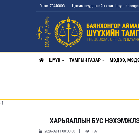
Утас: 70440003
Цахим шуудангийн хаяг: bayankhong
ШҮҮХ
ТАМГЫН ГАЗАР
МЭДЭЭ, МЭД
-1
ХАРЬЯАЛЛЫН БУС НЭХЭМЖЛЭ
|
2026-02-11 00:00:00
187