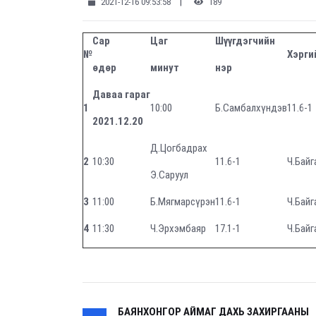
|
2021-12-16 09:53:58
189
Сар
Цаг
Шүүгдэгчийн
№
Хэргий
өдөр
минут
нэр
Даваа гараг
1
10:00
Б.Самбалхүндэв
11.6-1
2021.12.20
Д.Цогбадрах
2
10:30
11.6-1
Ч.Байг
Э.Саруул
3
11:00
Б.Мягмарсүрэн
11.6-1
Ч.Байг
4
11:30
Ч.Эрхэмбаяр
17.1-1
Ч.Байг
БАЯНХОНГОР АЙМАГ ДАХЬ ЗАХИРГААНЫ