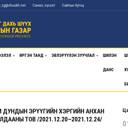
or_tg@shuukh.mn
Санал, хүсэлт
Сайтын бүтэц
ЭЭЛЭЛ
ИРГЭН ТАНД
ЭВЛЭРҮҮЛЭН ЗУУЧЛАЛ
ШИЛЭН
Ш
ДАНС
Х
Б
Ца
М ДУНДЫН ЭРҮҮГИЙН ХЭРГИЙН АНХАН
ААНЫ ТОВ /2021.12.20–2021.12.24/
0