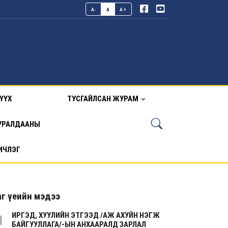
A-
A
A+
ҮҮХ
ТУСГАЙЛСАН ЖУРАМ
УРАЛДААНЫ
ИЧЛЭГ
г үеийн мэдээ
ИРГЭД, ХУУЛИЙН ЭТГЭЭД /АЖ АХУЙН НЭГЖ
1
БАЙГУУЛЛАГА/-ЫН АНХААРАЛД ЗАРЛАЛ