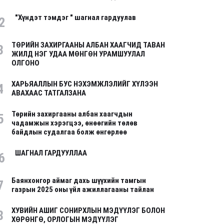
"Хүндэт тэмдэг " шагнал гардуулав
2
ТӨРИЙН ЗАХИРГААНЫ АЛБАН ХААГЧИД ТАВАН
3
ЖИЛД НЭГ УДАА МӨНГӨН УРАМШУУЛАЛ
ОЛГОНО
ХАРЬЯАЛЛЫН БУС НЭХЭМЖЛЭЛИЙГ ХҮЛЭЭН
4
АВАХААС ТАТГАЛЗАНА
Төрийн захиргааны албан хаагчдын
5
чадамжын хэрэгцээ, өнөөгийн төлөв
байдлын судалгаа болж өнгөрлөө
ШАГНАЛ ГАРДУУЛЛАА
6
Баянхонгор аймаг дахь шүүхийн тамгын
7
газрын 2025 оны үйл ажиллагааны тайлан
ХУВИЙН АШИГ СОНИРХЛЫН МЭДҮҮЛЭГ БОЛОН
8
ХӨРӨНГӨ, ОРЛОГЫН МЭДҮҮЛЭГ