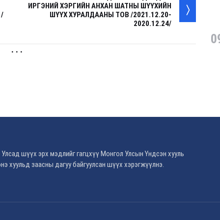
ИРГЭНИЙ ХЭРГИЙН АНХАН ШАТНЫ ШҮҮХИЙН
/
ШҮҮХ ХУРАЛДААНЫ ТОВ /2021.12.20-
2020.12.24/
0
. . .
 Улсад шүүх эрх мэдлийг гагцхүү Монгол Улсын Үндсэн хууль
нэ хуульд заасны дагуу байгуулсан шүүх хэрэгжүүлнэ.