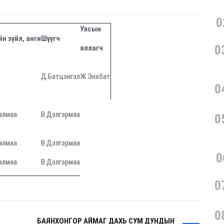
0
Улсын
н зүйл, анги
Шүүгч
0
яллагч
Д.Батцэнгэл
Ж.Энхбат
0
алмаа
В.Дэлгэрмаа
0
алмаа
В.Дэлгэрмаа
0
алмаа
В.Дэлгэрмаа
0
0
БАЯНХОНГОР АЙМАГ ДАХЬ СУМ ДУНДЫН