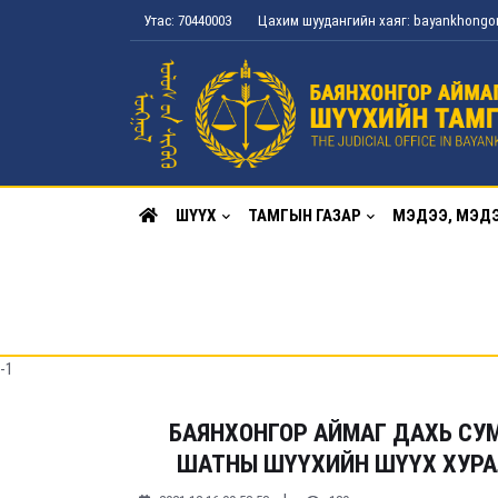
Утас: 70440003
Цахим шуудангийн хаяг: bayankhong
ШҮҮХ
ТАМГЫН ГАЗАР
МЭДЭЭ, МЭД
-1
БАЯНХОНГОР АЙМАГ ДАХЬ СУ
ШАТНЫ ШҮҮХИЙН ШҮҮХ ХУРАЛД