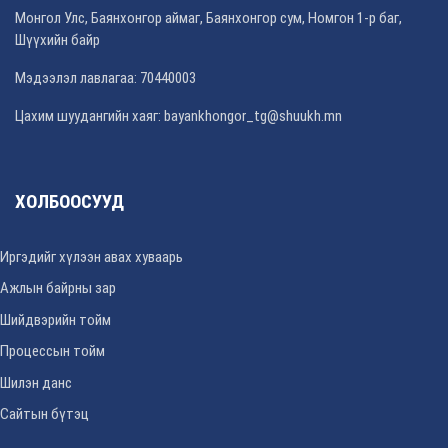
Монгол Улс, Баянхонгор аймаг, Баянхонгор сум, Номгон 1-р баг,
Шүүхийн байр
Мэдээлэл лавлагаа: 70440003
Цахим шуудангийн хаяг: bayankhongor_tg@shuukh.mn
ХОЛБООСУУД
Иргэдийг хүлээн авах хуваарь
Ажлын байрны зар
Шийдвэрийн тойм
Процессын тойм
Шилэн данс
Сайтын бүтэц