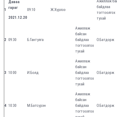
Ажиллаж ба
Даваа
байдлаа
гараг
1
09:10
Ж.Хүрлээ
тогтоолгох
2021.12.20
тухай
Ажиллаж
байсан
2
09:30
Б.Гантулга
байдлаа
О.Батдорж
тогтоолгох
тухай
Ажиллаж
байсан
3
10:00
И.Болд
байдлаа
О.Батдорж
тогтоолгох
тухай
Ажиллаж
байсан
4
10:30
М.Батсүрэн
байдлаа
О.Батдорж
тогтоолгох