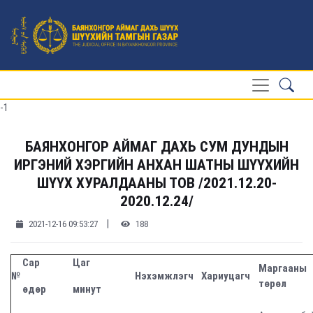
-1
БАЯНХОНГОР АЙМАГ ДАХЬ СУМ ДУНДЫН
ИРГЭНИЙ ХЭРГИЙН АНХАН ШАТНЫ ШҮҮХИЙН
ШҮҮХ ХУРАЛДААНЫ ТОВ /2021.12.20-
2020.12.24/
|
2021-12-16 09:53:27
188
Сар
Цаг
Маргааны
№
Нэхэмжлэгч
Хариуцагч
төрөл
өдөр
минут