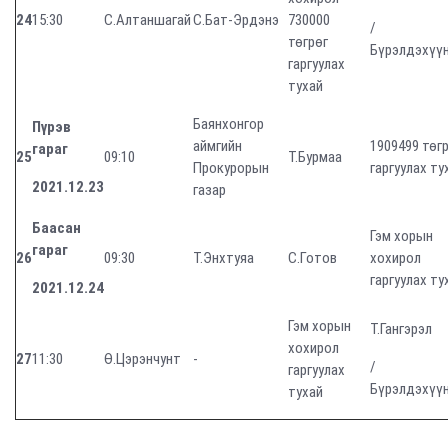
24
15:30
С.Алтаншагай
С.Бат-Эрдэнэ
730000
/
төгрөг
Бүрэлдэхүү
гаргуулах
тухай
Баянхонгор
Пүрэв
аймгийн
1909499 төг
гараг
25
09:10
Т.Бурмаа
Прокурорын
гаргуулах ту
2021.12.23
газар
Баасан
Гэм хорын
гараг
26
09:30
Т.Энхтуяа
С.Готов
хохирол
гаргуулах ту
2021.12.24
Гэм хорын
Т.Гангэрэл
хохирол
27
11:30
Ө.Цэрэнчунт
-
/
гаргуулах
Бүрэлдэхүү
тухай