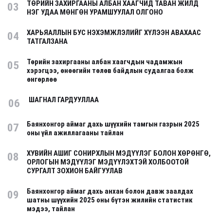
ТӨРИЙН ЗАХИРГААНЫ АЛБАН ХААГЧИД ТАВАН ЖИЛД
03
НЭГ УДАА МӨНГӨН УРАМШУУЛАЛ ОЛГОНО
ХАРЬЯАЛЛЫН БУС НЭХЭМЖЛЭЛИЙГ ХҮЛЭЭН АВАХААС
04
ТАТГАЛЗАНА
Төрийн захиргааны албан хаагчдын чадамжын
05
хэрэгцээ, өнөөгийн төлөв байдлын судалгаа болж
өнгөрлөө
ШАГНАЛ ГАРДУУЛЛАА
06
Баянхонгор аймаг дахь шүүхийн тамгын газрын 2025
07
оны үйл ажиллагааны тайлан
ХУВИЙН АШИГ СОНИРХЛЫН МЭДҮҮЛЭГ БОЛОН ХӨРӨНГӨ,
08
ОРЛОГЫН МЭДҮҮЛЭГ МЭДҮҮЛЭХТЭЙ ХОЛБООТОЙ
СУРГАЛТ ЗОХИОН БАЙГУУЛАВ
Баянхонгор аймаг дахь анхан болон давж заалдах
09
шатны шүүхийн 2025 оны бүтэн жилийн статистик
мэдээ, тайлан