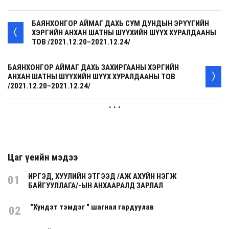
БАЯНХОНГОР АЙМАГ ДАХЬ СУМ ДУНДЫН ЭРҮҮГИЙН
ХЭРГИЙН АНХАН ШАТНЫ ШҮҮХИЙН ШҮҮХ ХУРАЛДААНЫ
ТОВ /2021.12.20–2021.12.24/
БАЯНХОНГОР АЙМАГ ДАХЬ ЗАХИРГААНЫ ХЭРГИЙН
АНХАН ШАТНЫ ШҮҮХИЙН ШҮҮХ ХУРАЛДААНЫ ТОВ
/2021.12.20–2021.12.24/
. . .
Цаг үеийн мэдээ
ИРГЭД, ХУУЛИЙН ЭТГЭЭД /АЖ АХУЙН НЭГЖ
01
БАЙГУУЛЛАГА/-ЫН АНХААРАЛД ЗАРЛАЛ
"Хүндэт тэмдэг " шагнал гардуулав
02