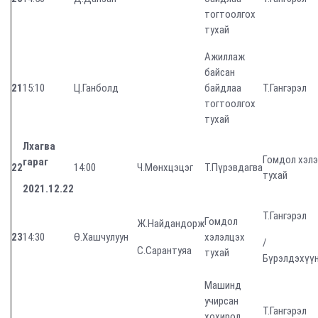
тогтоолгох
тухай
Ажиллаж
байсан
21
15:10
Ц.Ганболд
байдлаа
Т.Гангэрэл
тогтоолгох
тухай
Лхагва
Гомдол хэл
гараг
22
14:00
Ч.Мөнхцэцэг
Т.Пүрэвдагва
тухай
2021.12.22
Т.Гангэрэл
Гомдол
Ж.Найдандорж
23
14:30
Ө.Хашчулуун
хэлэлцэх
/
С.Сарантуяа
тухай
Бүрэлдэхүү
Машинд
учирсан
Т.Гангэрэл
хохирол