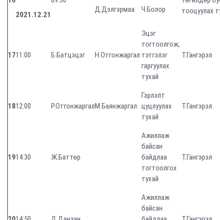
16
09:30
төгөлдөр бу
Д.Дэлгэрмаа
Ч.Болор
тооцуулах т
2021.12.21
Эцэг
тогтоолгож,
17
11:00
Б.Батцэцэг
Н.Отгонжаргал
тэтгэлэг
Т.Гангэрэл
гаргуулах
тухай
Гэрлэлт
18
12:00
Р.Отгонжаргал
М.Баянжаргал
цуцлуулах
Т.Гангэрэл
тухай
Ажиллаж
байсан
19
14:30
Ж.Баттөр
байдлаа
Т.Гангэрэл
тогтоолгох
тухай
Ажиллаж
байсан
20
14:50
Д.Данзан
байдлаа
Т.Гангэрэл