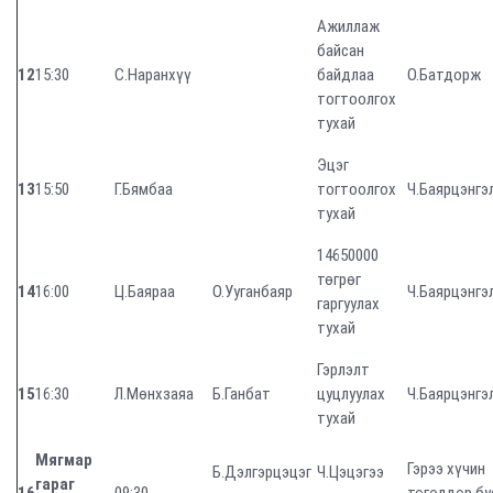
Ажиллаж
байсан
12
15:30
С.Наранхүү
байдлаа
О.Батдорж
тогтоолгох
тухай
Эцэг
13
15:50
Г.Бямбаа
тогтоолгох
Ч.Баярцэнгэ
тухай
14650000
төгрөг
14
16:00
Ц.Баяраа
О.Ууганбаяр
Ч.Баярцэнгэ
гаргуулах
тухай
Гэрлэлт
15
16:30
Л.Мөнхзаяа
Б.Ганбат
цуцлуулах
Ч.Баярцэнгэ
тухай
Мягмар
Гэрээ хүчин
Б.Дэлгэрцэцэг
Ч.Цэцэгээ
гараг