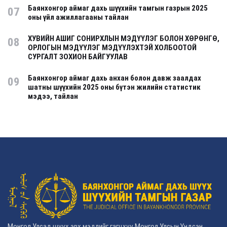
Баянхонгор аймаг дахь шүүхийн тамгын газрын 2025
07
оны үйл ажиллагааны тайлан
ХУВИЙН АШИГ СОНИРХЛЫН МЭДҮҮЛЭГ БОЛОН ХӨРӨНГӨ,
08
ОРЛОГЫН МЭДҮҮЛЭГ МЭДҮҮЛЭХТЭЙ ХОЛБООТОЙ
СУРГАЛТ ЗОХИОН БАЙГУУЛАВ
Баянхонгор аймаг дахь анхан болон давж заалдах
09
шатны шүүхийн 2025 оны бүтэн жилийн статистик
мэдээ, тайлан
Монгол Улсад шүүх эрх мэдлийг гагцхүү Монгол Улсын Үндсэн