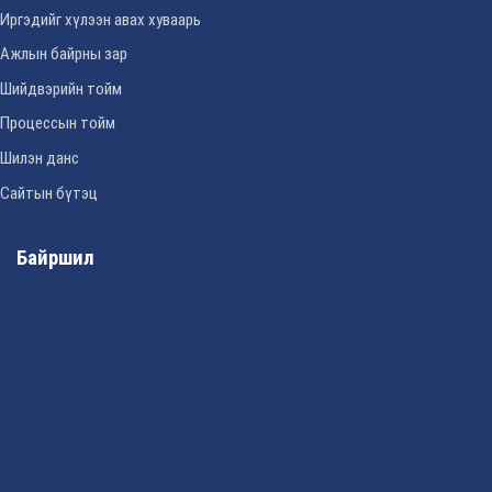
Иргэдийг хүлээн авах хуваарь
Ажлын байрны зар
Шийдвэрийн тойм
Процессын тойм
Шилэн данс
Сайтын бүтэц
Байршил