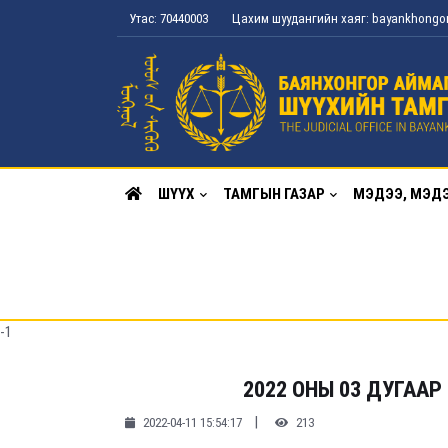
Утас: 70440003
Цахим шуудангийн хаяг: bayankhong
ШҮҮХ
ТАМГЫН ГАЗАР
МЭДЭЭ, МЭД
-1
2022 ОНЫ 03 ДУГААР
|
2022-04-11 15:54:17
213