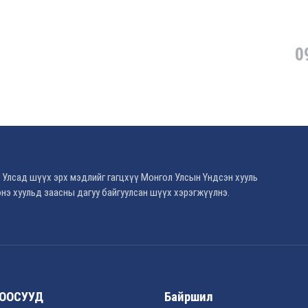
0
 Улсад шүүх эрх мэдлийг гагцхүү Монгол Улсын Үндсэн хууль
нэ хуульд заасны дагуу байгуулсан шүүх хэрэгжүүлнэ.
ООСУУД
Байршил