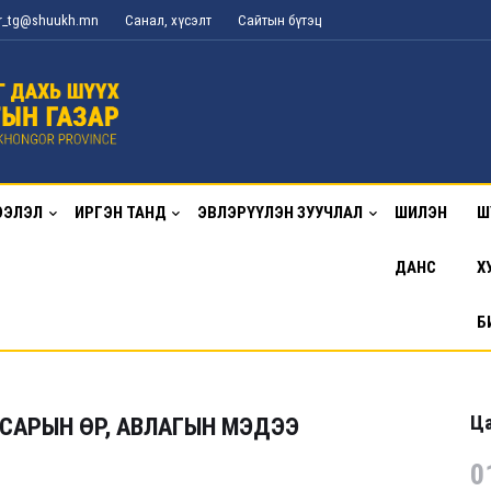
or_tg@shuukh.mn
Санал, хүсэлт
Сайтын бүтэц
ЭЭЛЭЛ
ИРГЭН ТАНД
ЭВЛЭРҮҮЛЭН ЗУУЧЛАЛ
ШИЛЭН
Ш
ДАНС
Х
Б
Ца
 САРЫН ӨР, АВЛАГЫН МЭДЭЭ
0