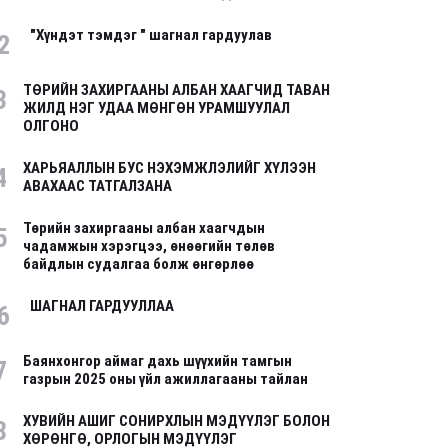
"Хүндэт тэмдэг " шагнал гардуулав
2
ТӨРИЙН ЗАХИРГААНЫ АЛБАН ХААГЧИД ТАВАН
3
ЖИЛД НЭГ УДАА МӨНГӨН УРАМШУУЛАЛ
ОЛГОНО
ХАРЬЯАЛЛЫН БУС НЭХЭМЖЛЭЛИЙГ ХҮЛЭЭН
4
АВАХААС ТАТГАЛЗАНА
Төрийн захиргааны албан хаагчдын
5
чадамжын хэрэгцээ, өнөөгийн төлөв
байдлын судалгаа болж өнгөрлөө
ШАГНАЛ ГАРДУУЛЛАА
6
Баянхонгор аймаг дахь шүүхийн тамгын
7
газрын 2025 оны үйл ажиллагааны тайлан
ХУВИЙН АШИГ СОНИРХЛЫН МЭДҮҮЛЭГ БОЛОН
8
ХӨРӨНГӨ, ОРЛОГЫН МЭДҮҮЛЭГ