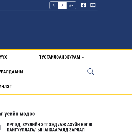
A-
A
A+
ҮҮХ
ТУСГАЙЛСАН ЖУРАМ
УРАЛДААНЫ
ИЧЛЭГ
г үеийн мэдээ
ИРГЭД, ХУУЛИЙН ЭТГЭЭД /АЖ АХУЙН НЭГЖ
1
БАЙГУУЛЛАГА/-ЫН АНХААРАЛД ЗАРЛАЛ