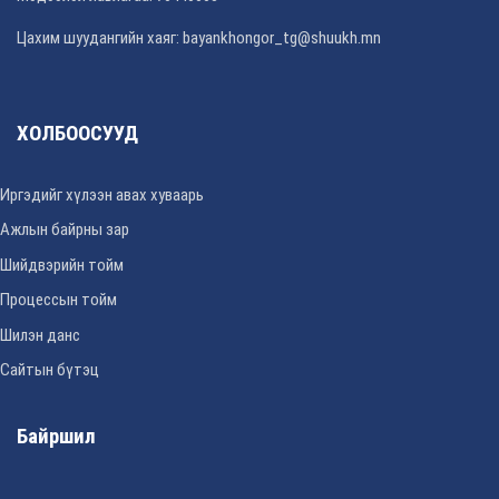
Цахим шуудангийн хаяг: bayankhongor_tg@shuukh.mn
ХОЛБООСУУД
Иргэдийг хүлээн авах хуваарь
Ажлын байрны зар
Шийдвэрийн тойм
Процессын тойм
Шилэн данс
Сайтын бүтэц
Байршил