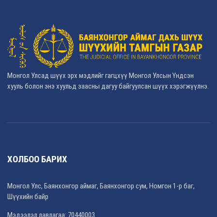
Монгол Улсад шүүх эрх мэдлийг гагцхүү Монгол Улсын Үндсэн
хууль болон энэ хуульд заасны дагуу байгуулсан шүүх хэрэгжүүлнэ.
ХОЛБОО БАРИХ
Монгол Улс, Баянхонгор аймаг, Баянхонгор сум, Номгон 1-р баг,
Шүүхийн байр
Мэдээлэл лавлагаа: 70440003