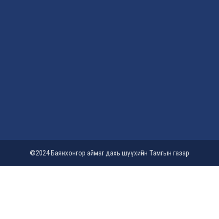
©2024 Баянхонгор аймаг дахь шүүхийн Тамгын газар