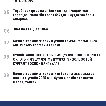
ТАТГАЛЗАНА
Төрийн захиргааны албан хаагчдын чадамжын
05
хэрэгцээ, өнөөгийн төлөв байдлын судалгаа болж
өнгөрлөө
ШАГНАЛ ГАРДУУЛЛАА
06
Баянхонгор аймаг дахь шүүхийн тамгын газрын 2025
07
оны үйл ажиллагааны тайлан
ХУВИЙН АШИГ СОНИРХЛЫН МЭДҮҮЛЭГ БОЛОН ХӨРӨНГӨ,
08
ОРЛОГЫН МЭДҮҮЛЭГ МЭДҮҮЛЭХТЭЙ ХОЛБООТОЙ
СУРГАЛТ ЗОХИОН БАЙГУУЛАВ
Баянхонгор аймаг дахь анхан болон давж заалдах
09
шатны шүүхийн 2025 оны бүтэн жилийн статистик
мэдээ, тайлан