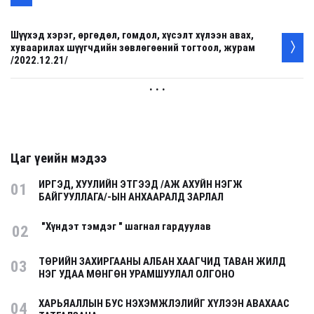
Шүүхэд хэрэг, өргөдөл, гомдол, хүсэлт хүлээн авах,
хуваарилах шүүгчдийн зөвлөгөөний тогтоол, журам
/2022.12.21/
. . .
Цаг үеийн мэдээ
ИРГЭД, ХУУЛИЙН ЭТГЭЭД /АЖ АХУЙН НЭГЖ
01
БАЙГУУЛЛАГА/-ЫН АНХААРАЛД ЗАРЛАЛ
"Хүндэт тэмдэг " шагнал гардуулав
02
ТӨРИЙН ЗАХИРГААНЫ АЛБАН ХААГЧИД ТАВАН ЖИЛД
03
НЭГ УДАА МӨНГӨН УРАМШУУЛАЛ ОЛГОНО
ХАРЬЯАЛЛЫН БУС НЭХЭМЖЛЭЛИЙГ ХҮЛЭЭН АВАХААС
04