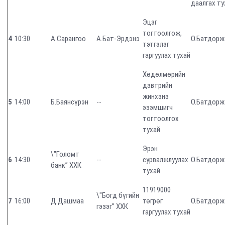
даалгах ту
Эцэг
тогтоолгож,
4
10:30
А.Сарангоо
А.Бат-Эрдэнэ
О.Батдорж
тэтгэлэг
гаргуулах тухай
Хөдөлмөрийн
дэвтрийн
жинхэнэ
5
14:00
Б.Баянсүрэн
--
О.Батдорж
эзэмшигч
тогтоолгох
тухай
Эрэн
\"Голомт
6
14:30
--
сурвалжлуулах
О.Батдорж
банк” ХХК
тухай
11919000
\"Богд бүгийн
7
16:00
Д.Дашмаа
төгрөг
О.Батдорж
гэзэг” ХХК
гаргуулах тухай