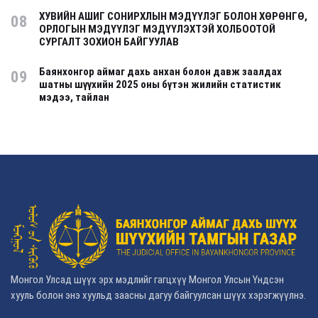
ХУВИЙН АШИГ СОНИРХЛЫН МЭДҮҮЛЭГ БОЛОН ХӨРӨНГӨ,
08
ОРЛОГЫН МЭДҮҮЛЭГ МЭДҮҮЛЭХТЭЙ ХОЛБООТОЙ
СУРГАЛТ ЗОХИОН БАЙГУУЛАВ
Баянхонгор аймаг дахь анхан болон давж заалдах
09
шатны шүүхийн 2025 оны бүтэн жилийн статистик
мэдээ, тайлан
Монгол Улсад шүүх эрх мэдлийг гагцхүү Монгол Улсын Үндсэн
хууль болон энэ хуульд заасны дагуу байгуулсан шүүх хэрэгжүүлнэ.