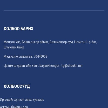
ХОЛБОО БАРИХ
Монгол Улс, Баянхонгор аймаг, Баянхонгор сум, Номгон 1-р баг,
Шүүхийн байр
Мэдээлэл лавлагаа: 70440003
Цахим шуудангийн хаяг: bayankhongor_tg@shuukh.mn
ХОЛБООСУУД
Иргэдийг хүлээн авах хуваарь
Ажлын байрны зар