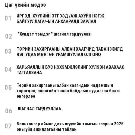
Цаг үеийн мэдээ
ИРГЭД, ХУУЛИЙН ЭТГЭЭД /АЖ АХУЙН НЭГЖ
01
БАЙГУУЛЛАГА/-ЫН АНХААРАЛД ЗАРЛАЛ
"Хүндэт тэмдэг " шагнал гардуулав
02
ТӨРИЙН ЗАХИРГААНЫ АЛБАН ХААГЧИД ТАВАН ЖИЛД
03
НЭГ УДАА МӨНГӨН УРАМШУУЛАЛ ОЛГОНО
ХАРЬЯАЛЛЫН БУС НЭХЭМЖЛЭЛИЙГ ХҮЛЭЭН АВАХААС
04
ТАТГАЛЗАНА
Төрийн захиргааны албан хаагчдын чадамжын
05
хэрэгцээ, өнөөгийн төлөв байдлын судалгаа болж
өнгөрлөө
ШАГНАЛ ГАРДУУЛЛАА
06
Баянхонгор аймаг дахь шүүхийн тамгын газрын 2025
07
оны үйл ажиллагааны тайлан