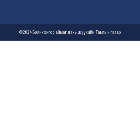
©2024 Баянхонгор аймаг дахь шүүхийн Тамгын газар