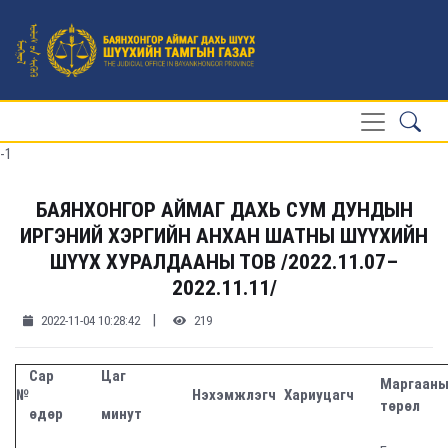
-1
БАЯНХОНГОР АЙМАГ ДАХЬ СУМ ДУНДЫН
ИРГЭНИЙ ХЭРГИЙН АНХАН ШАТНЫ ШҮҮХИЙН
ШҮҮХ ХУРАЛДААНЫ ТОВ /2022.11.07–
2022.11.11/
|
2022-11-04 10:28:42
219
Сар
Цаг
Маргаан
№
Нэхэмжлэгч
Хариуцагч
төрөл
өдөр
минут