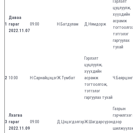
Гэрлэлт
цуцлуулж,
хүүхдийн
Даваа
асрамж
1
гараг
09:00
Н.Батдулам
Д.Нямдорж
тогтоолго
2022.11.07
тэтгэлэг
гаргуулах
тухай
Гэрлэлт
цуцлуулж,
хүүхдийн
2
10:00
Н.Сарнайцэцэг
Ж.Түмбат
асрамж
Ч.Баярцэнг
тогтоолгож,
тэтгэлэг
гаргуулах тухай
Газрын
Лхагва
гэрчилгээг
3
гараг
09:00
Д.Цэцэгдэлгэр
Ж.Шагдарсүрэн
дээр
2022.11.09
шилжүүлэх