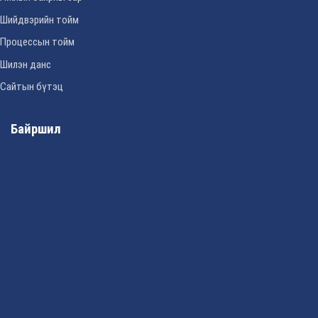
Шийдвэрийн тойм
Процессын тойм
Шилэн данс
Сайтын бүтэц
Байршил