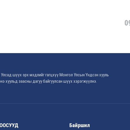
0
 Улсад шүүх эрх мэдлийг гагцхүү Монгол Улсын Үндсэн хууль
нэ хуульд заасны дагуу байгуулсан шүүх хэрэгжүүлнэ.
ООСУУД
Байршил