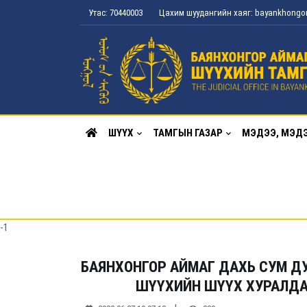
Утас: 70440003
Цахим шуудангийн хаяг: bayankhong
ШҮҮХ
ТАМГЫН ГАЗАР
МЭДЭЭ, МЭД
-1
БАЯНХОНГОР АЙМАГ ДАХЬ СУМ Д
ШҮҮХИЙН ШҮҮХ ХУРАЛДААН