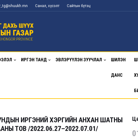
or_tg@shuukh.mn
Санал, хүсэлт
Сайтын бүтэц
ЭЭЛЭЛ
ИРГЭН ТАНД
ЭВЛЭРҮҮЛЭН ЗУУЧЛАЛ
ШИЛЭН
Ш
ДАНС
Х
Б
Ца
УНДЫН ИРГЭНИЙ ХЭРГИЙН АНХАН ШАТНЫ
Ы ТОВ /2022.06.27–2022.07.01/
0