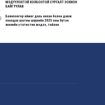
МЭДҮҮЛЭХТЭЙ ХОЛБООТОЙ СУРГАЛТ ЗОХИОН
БАЙГУУЛАВ
Баянхонгор аймаг дахь анхан болон давж
9
заалдах шатны шүүхийн 2025 оны бүтэн
жилийн статистик мэдээ, тайлан