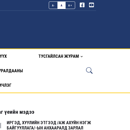
A-
A
A+
ҮҮХ
ТУСГАЙЛСАН ЖУРАМ
УРАЛДААНЫ
ИЧЛЭГ
г үеийн мэдээ
ИРГЭД, ХУУЛИЙН ЭТГЭЭД /АЖ АХУЙН НЭГЖ
1
БАЙГУУЛЛАГА/-ЫН АНХААРАЛД ЗАРЛАЛ