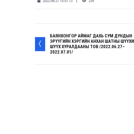
|
2022-06-27 10:07:13
239
БАЯНХОНГОР АЙМАГ ДАХЬ СУМ ДУНДЫН
ЭРҮҮГИЙН ХЭРГИЙН АНХАН ШАТНЫ ШҮҮХ
ШҮҮХ ХУРАЛДААНЫ ТОВ /2022.06.27–
2022.07.01/