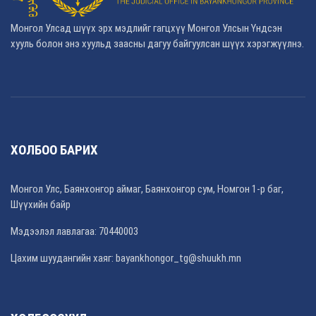
Монгол Улсад шүүх эрх мэдлийг гагцхүү Монгол Улсын Үндсэн
хууль болон энэ хуульд заасны дагуу байгуулсан шүүх хэрэгжүүлнэ.
ХОЛБОО БАРИХ
Монгол Улс, Баянхонгор аймаг, Баянхонгор сум, Номгон 1-р баг,
Шүүхийн байр
Мэдээлэл лавлагаа: 70440003
Цахим шуудангийн хаяг: bayankhongor_tg@shuukh.mn