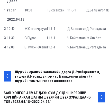
Даваа
1
гараг
10:00
Г.Энхсайхан
11.6-1
Д.Батцэнгэл
Ж
2022.04.18
2
10:40
Ж.Отгончулуун
11.6-1
Д.Батцэнгэл
Д.Рэгзэдмаа
3
11:30
С.Пүрэв
11.6-1
Ч.Байгалмаа
Ж.Энхбат
4
12:00
Б.Түмэн-Өлзий
11.6-1
Ч.Байгалмаа
Д.Рэгзэдмаа
Шүүхийн ерөнхий зөвлөлийн дарга Д.Зүмбэрэллхам,
гишүүн А.Насандэлгэр нар Баянхонгор аймгийн
шүүхийн тамгын газарт ажиллалаа.
БАЯНХОНГОР АЙМАГ ДАХЬ СУМ ДУНДЫН ИРГЭНИЙ
ХЭРГИЙН АНХАН ШАТНЫ ШҮҮХИЙН ШҮҮХ ХУРАЛДААНЫ
ТОВ /2022.04.18–2022.04.22/