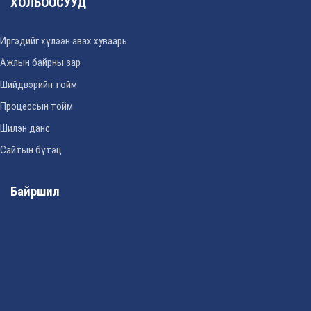
ХОЛБООСУУД
Иргэдийг хүлээн авах хуваарь
Ажлын байрны зар
Шийдвэрийн тойм
Процессын тойм
Шилэн данс
Сайтын бүтэц
Байршил