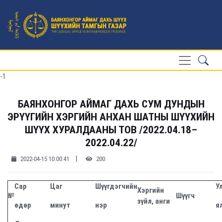
-1
БАЯНХОНГОР АЙМАГ ДАХЬ СУМ ДУНДЫН
ЭРҮҮГИЙН ХЭРГИЙН АНХАН ШАТНЫ ШҮҮХИЙН
ШҮҮХ ХУРАЛДААНЫ ТОВ /2022.04.18–
2022.04.22/
|
2022-04-15 10:00:41
200
Сар
Цаг
Шүүгдэгчийн
У
Хэргийн
№
Шүүгч
зүйл, анги
өдөр
минут
нэр
я