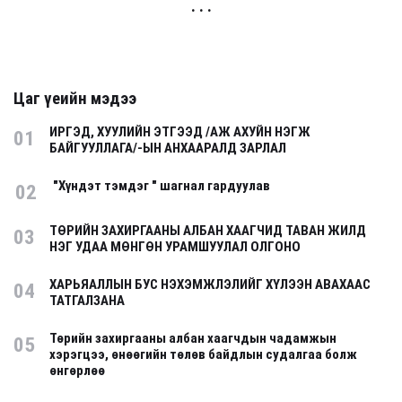
. . .
Цаг үеийн мэдээ
ИРГЭД, ХУУЛИЙН ЭТГЭЭД /АЖ АХУЙН НЭГЖ
01
БАЙГУУЛЛАГА/-ЫН АНХААРАЛД ЗАРЛАЛ
"Хүндэт тэмдэг " шагнал гардуулав
02
ТӨРИЙН ЗАХИРГААНЫ АЛБАН ХААГЧИД ТАВАН ЖИЛД
03
НЭГ УДАА МӨНГӨН УРАМШУУЛАЛ ОЛГОНО
ХАРЬЯАЛЛЫН БУС НЭХЭМЖЛЭЛИЙГ ХҮЛЭЭН АВАХААС
04
ТАТГАЛЗАНА
Төрийн захиргааны албан хаагчдын чадамжын
05
хэрэгцээ, өнөөгийн төлөв байдлын судалгаа болж
өнгөрлөө