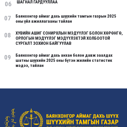
ШАГНАЛ ГАРДУУЛЛАА
06
Баянхонгор аймаг дахь шүүхийн тамгын газрын 2025
07
оны үйл ажиллагааны тайлан
ХУВИЙН АШИГ СОНИРХЛЫН МЭДҮҮЛЭГ БОЛОН ХӨРӨНГӨ,
08
ОРЛОГЫН МЭДҮҮЛЭГ МЭДҮҮЛЭХТЭЙ ХОЛБООТОЙ
СУРГАЛТ ЗОХИОН БАЙГУУЛАВ
Баянхонгор аймаг дахь анхан болон давж заалдах
09
шатны шүүхийн 2025 оны бүтэн жилийн статистик
мэдээ, тайлан