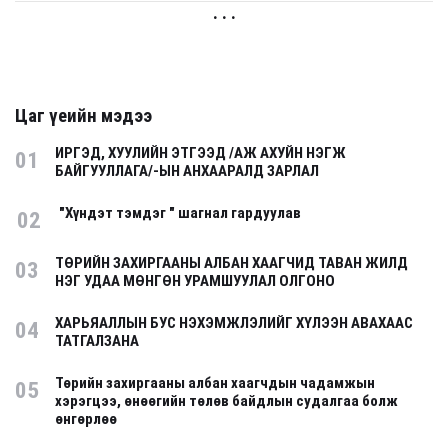
. . .
Цаг үеийн мэдээ
ИРГЭД, ХУУЛИЙН ЭТГЭЭД /АЖ АХУЙН НЭГЖ
01
БАЙГУУЛЛАГА/-ЫН АНХААРАЛД ЗАРЛАЛ
"Хүндэт тэмдэг " шагнал гардуулав
02
ТӨРИЙН ЗАХИРГААНЫ АЛБАН ХААГЧИД ТАВАН ЖИЛД
03
НЭГ УДАА МӨНГӨН УРАМШУУЛАЛ ОЛГОНО
ХАРЬЯАЛЛЫН БУС НЭХЭМЖЛЭЛИЙГ ХҮЛЭЭН АВАХААС
04
ТАТГАЛЗАНА
Төрийн захиргааны албан хаагчдын чадамжын
05
хэрэгцээ, өнөөгийн төлөв байдлын судалгаа болж
өнгөрлөө