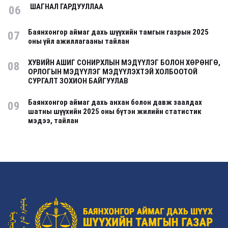
ШАГНАЛ ГАРДУУЛЛАА
06
Баянхонгор аймаг дахь шүүхийн тамгын газрын 2025
07
оны үйл ажиллагааны тайлан
ХУВИЙН АШИГ СОНИРХЛЫН МЭДҮҮЛЭГ БОЛОН ХӨРӨНГӨ,
08
ОРЛОГЫН МЭДҮҮЛЭГ МЭДҮҮЛЭХТЭЙ ХОЛБООТОЙ
СУРГАЛТ ЗОХИОН БАЙГУУЛАВ
Баянхонгор аймаг дахь анхан болон давж заалдах
09
шатны шүүхийн 2025 оны бүтэн жилийн статистик
мэдээ, тайлан