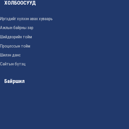
ХОЛБООСУУД
Иргэдийг хүлээн авах хуваарь
Ажлын байрны зар
Шийдвэрийн тойм
Процессын тойм
Шилэн данс
Сайтын бүтэц
Байршил