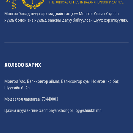
Монгол Улсад шүүх эрх мэдлийг гагцхүү Монгол Улсын Үндсэн
хууль болон энэ хуульд заасны дагуу байгуулсан шүүх хэрэгжүүлнэ.
ХОЛБОО БАРИХ
Монгол Улс, Баянхонгор аймаг, Баянхонгор сум, Номгон 1-р баг,
Шүүхийн байр
Мэдээлэл лавлагаа: 70440003
Цахим шуудангийн хаяг: bayankhongor_tg@shuukh.mn