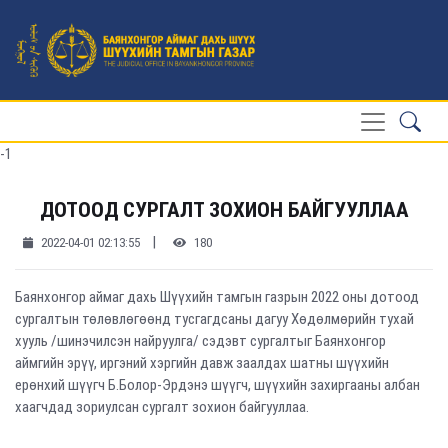
-1
ДОТООД СУРГАЛТ ЗОХИОН БАЙГУУЛЛАА
|
2022-04-01 02:13:55
180
Баянхонгор аймаг дахь Шүүхийн тамгын газрын 2022 оны дотоод
сургалтын төлөвлөгөөнд тусгагдсаны дагуу Хөдөлмөрийн тухай
хууль /шинэчилсэн найруулга/ сэдэвт сургалтыг Баянхонгор
аймгийн эрүү, иргэний хэргийн давж заалдах шатны шүүхийн
ерөнхий шүүгч Б.Болор-Эрдэнэ шүүгч, шүүхийн захиргааны албан
хаагчдад зориулсан сургалт зохион байгууллаа.