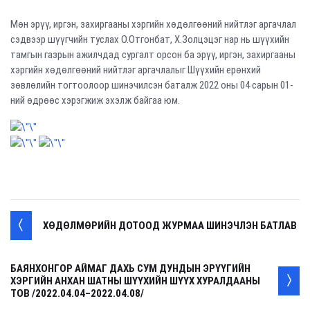
Мөн эрүү, иргэн, захиргааны хэргийн хөдөлгөөний нийтлэг аргачлал
сэдвээр шүүгчийн туслах О.Отгонбат, Х.Золцэцэг нар нь шүүхийн
тамгын газрын ажилчдад сургалт орсон ба эрүү, иргэн, захиргааны
хэргийн хөдөлгөөний нийтлэг аргачлалыг Шүүхийн ерөнхий
зөвлөлийн тогтоолоор шинэчилсэн баталж 2022 оны 04 сарын 01-
ний өдрөөс хэрэгжиж эхэлж байгаа юм.
ХӨДӨЛМӨРИЙН ДОТООД ЖУРМАА ШИНЭЧЛЭН БАТЛАВ
БАЯНХОНГОР АЙМАГ ДАХЬ СУМ ДУНДЫН ЭРҮҮГИЙН
ХЭРГИЙН АНХАН ШАТНЫ ШҮҮХИЙН ШҮҮХ ХУРАЛДААНЫ
ТОВ /2022.04.04–2022.04.08/