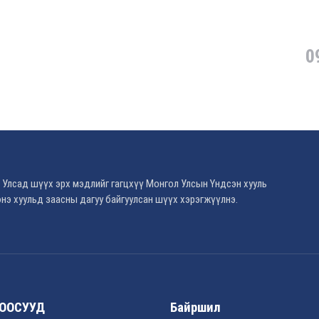
0
 Улсад шүүх эрх мэдлийг гагцхүү Монгол Улсын Үндсэн хууль
нэ хуульд заасны дагуу байгуулсан шүүх хэрэгжүүлнэ.
ООСУУД
Байршил