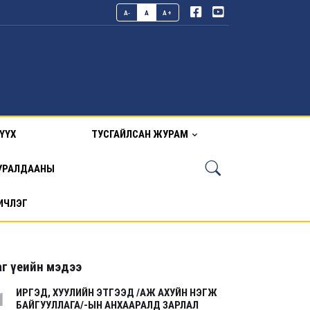
A-
A
A+
ҮҮХ
ТУСГАЙЛСАН ЖУРАМ
УРАЛДААНЫ
ИЧЛЭГ
г үеийн мэдээ
ИРГЭД, ХУУЛИЙН ЭТГЭЭД /АЖ АХУЙН НЭГЖ
1
БАЙГУУЛЛАГА/-ЫН АНХААРАЛД ЗАРЛАЛ