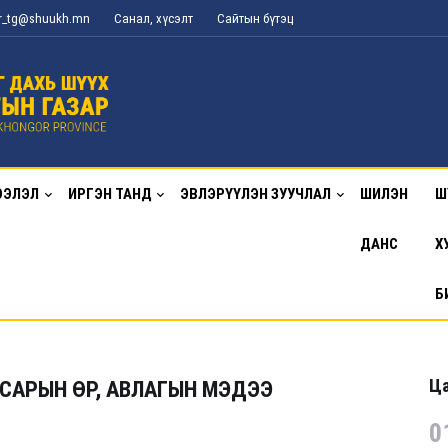
or_tg@shuukh.mn
Санал, хүсэлт
Сайтын бүтэц
ЭЭЛЭЛ
ИРГЭН ТАНД
ЭВЛЭРҮҮЛЭН ЗУУЧЛАЛ
ШИЛЭН
Ш
ДАНС
Х
Б
Ца
 САРЫН ӨР, АВЛАГЫН МЭДЭЭ
0