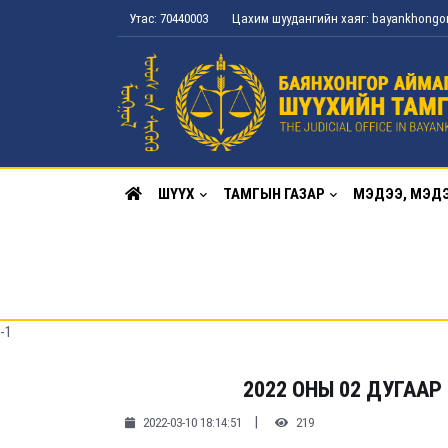
Утас: 70440003
Цахим шуудангийн хаяг: bayankhong
ШҮҮХ
ТАМГЫН ГАЗАР
МЭДЭЭ, МЭД
-1
2022 ОНЫ 02 ДУГААР
|
2022-03-10 18:14:51
219