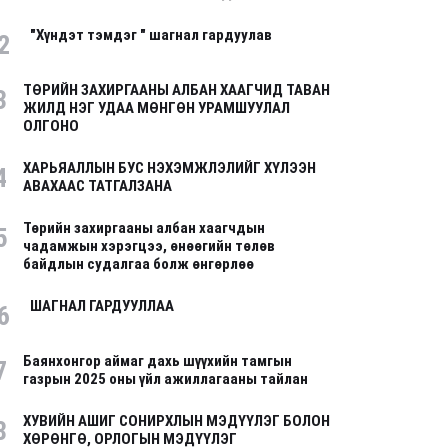
"Хүндэт тэмдэг " шагнал гардуулав
2
ТӨРИЙН ЗАХИРГААНЫ АЛБАН ХААГЧИД ТАВАН
3
ЖИЛД НЭГ УДАА МӨНГӨН УРАМШУУЛАЛ
ОЛГОНО
ХАРЬЯАЛЛЫН БУС НЭХЭМЖЛЭЛИЙГ ХҮЛЭЭН
4
АВАХААС ТАТГАЛЗАНА
Төрийн захиргааны албан хаагчдын
5
чадамжын хэрэгцээ, өнөөгийн төлөв
байдлын судалгаа болж өнгөрлөө
ШАГНАЛ ГАРДУУЛЛАА
6
Баянхонгор аймаг дахь шүүхийн тамгын
7
газрын 2025 оны үйл ажиллагааны тайлан
ХУВИЙН АШИГ СОНИРХЛЫН МЭДҮҮЛЭГ БОЛОН
8
ХӨРӨНГӨ, ОРЛОГЫН МЭДҮҮЛЭГ