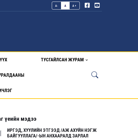
A-
A
A+
ҮҮХ
ТУСГАЙЛСАН ЖУРАМ
УРАЛДААНЫ
ИЧЛЭГ
г үеийн мэдээ
ИРГЭД, ХУУЛИЙН ЭТГЭЭД /АЖ АХУЙН НЭГЖ
1
БАЙГУУЛЛАГА/-ЫН АНХААРАЛД ЗАРЛАЛ