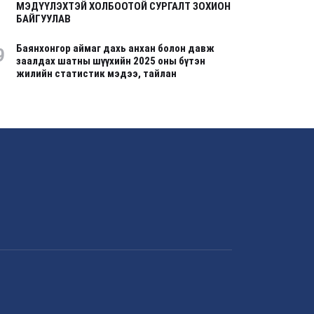
МЭДҮҮЛЭХТЭЙ ХОЛБООТОЙ СУРГАЛТ ЗОХИОН
БАЙГУУЛАВ
Баянхонгор аймаг дахь анхан болон давж
9
заалдах шатны шүүхийн 2025 оны бүтэн
жилийн статистик мэдээ, тайлан