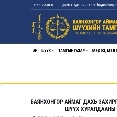
Утас: 70440003
Цахим шуудангийн хаяг: bayankhong
ШҮҮХ
ТАМГЫН ГАЗАР
МЭДЭЭ, МЭД
-1
БАЯНХОНГОР АЙМАГ ДАХЬ ЗАХИР
ШҮҮХ ХУРАЛДААНЫ ТО