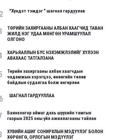
"Хүндэт тэмдэг " шагнал гардуулав
2
ТӨРИЙН ЗАХИРГААНЫ АЛБАН ХААГЧИД ТАВАН
3
ЖИЛД НЭГ УДАА МӨНГӨН УРАМШУУЛАЛ
ОЛГОНО
ХАРЬЯАЛЛЫН БУС НЭХЭМЖЛЭЛИЙГ ХҮЛЭЭН
4
АВАХААС ТАТГАЛЗАНА
Төрийн захиргааны албан хаагчдын
5
чадамжын хэрэгцээ, өнөөгийн төлөв
байдлын судалгаа болж өнгөрлөө
ШАГНАЛ ГАРДУУЛЛАА
6
Баянхонгор аймаг дахь шүүхийн тамгын
7
газрын 2025 оны үйл ажиллагааны тайлан
ХУВИЙН АШИГ СОНИРХЛЫН МЭДҮҮЛЭГ БОЛОН
8
ХӨРӨНГӨ, ОРЛОГЫН МЭДҮҮЛЭГ