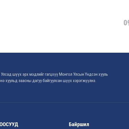
0
 Улсад шүүх эрх мэдлийг гагцхүү Монгол Улсын Үндсэн хууль
нэ хуульд заасны дагуу байгуулсан шүүх хэрэгжүүлнэ.
ООСУУД
Байршил