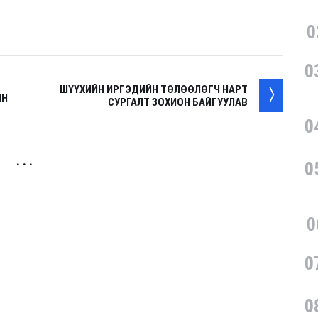
0
0
ШҮҮХИЙН ИРГЭДИЙН ТӨЛӨӨЛӨГЧ НАРТ
ЙН
СУРГАЛТ ЗОХИОН БАЙГУУЛАВ
0
. . .
0
0
0
0