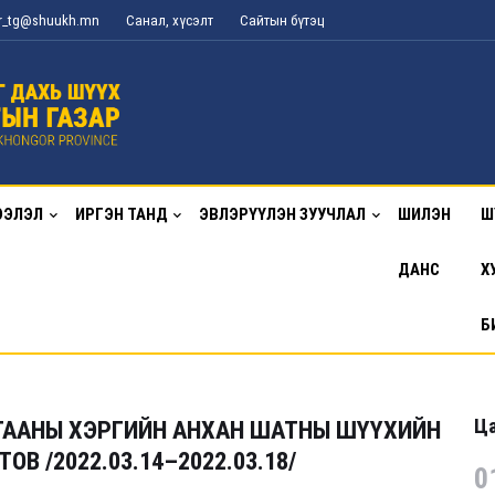
or_tg@shuukh.mn
Санал, хүсэлт
Сайтын бүтэц
ЭЭЛЭЛ
ИРГЭН ТАНД
ЭВЛЭРҮҮЛЭН ЗУУЧЛАЛ
ШИЛЭН
Ш
ДАНС
Х
Б
Ца
ГААНЫ ХЭРГИЙН АНХАН ШАТНЫ ШҮҮХИЙН
В /2022.03.14–2022.03.18/
0