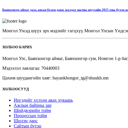
Баянхонгор аймаг дахь анхан болон давж заалдах шатны шүүхийн 2025 оны бүтэн жи
Монгол Улсад шүүх эрх мэдлийг гагцхүү Монгол Улсын Үндсэн 
ХОЛБОО БАРИХ
Монгол Улс, Баянхонгор аймаг, Баянхонгор сум, Номгон 1-р ба
Мэдээлэл лавлагаа: 70440003
Цахим шуудангийн хаяг: bayankhongor_tg@shuukh.mn
ХОЛБООСУУД
Иргэдийг хүлээн авах хуваарь
Ажлын байрны зар
Шийдвэрийн тойм
Процессын тойм
Шилэн данс
Сайтын бүтэц