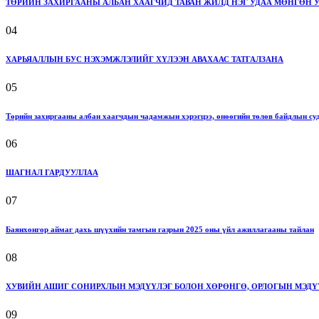
ТӨРИЙН ЗАХИРГААНЫ АЛБАН ХААГЧИД ТАВАН ЖИЛД НЭГ УДАА МӨНГӨН
04
ХАРЬЯАЛЛЫН БУС НЭХЭМЖЛЭЛИЙГ ХҮЛЭЭН АВАХААС ТАТГАЛЗАНА
05
Төрийн захиргааны албан хаагчдын чадамжын хэрэгцээ, өнөөгийн төлөв байдлын су
06
ШАГНАЛ ГАРДУУЛЛАА
07
Баянхонгор аймаг дахь шүүхийн тамгын газрын 2025 оны үйл ажиллагааны тайлан
08
ХУВИЙН АШИГ СОНИРХЛЫН МЭДҮҮЛЭГ БОЛОН ХӨРӨНГӨ, ОРЛОГЫН МЭДҮҮ
09