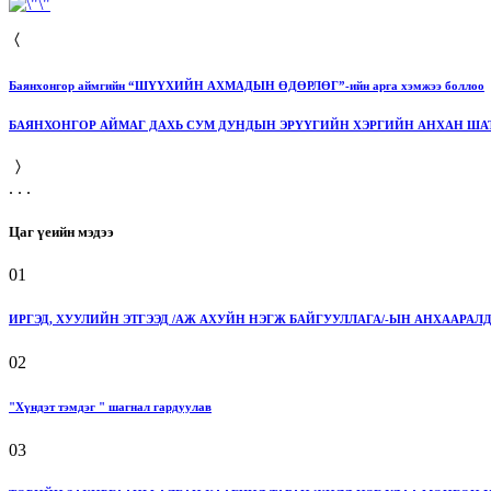
Баянхонгор аймгийн “ШҮҮХИЙН АХМАДЫН ӨДӨРЛӨГ”-ийн арга хэмжээ боллоо
БАЯНХОНГОР АЙМАГ ДАХЬ СУМ ДУНДЫН ЭРҮҮГИЙН ХЭРГИЙН АНХАН ШАТНЫ
. . .
Цаг үеийн мэдээ
01
ИРГЭД, ХУУЛИЙН ЭТГЭЭД /АЖ АХУЙН НЭГЖ БАЙГУУЛЛАГА/-ЫН АНХААРАЛД
02
"Хүндэт тэмдэг " шагнал гардуулав
03