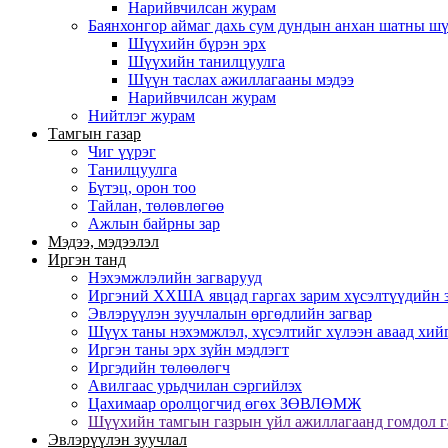
Нарийвчилсан журам
Баянхонгор аймаг дахь сум дундын анхан шатны ш
Шүүхийн бүрэн эрх
Шүүхийн танилцуулга
Шүүн таслах ажиллагааны мэдээ
Нарийвчилсан журам
Нийтлэг журам
Тамгын газар
Чиг үүрэг
Танилцуулга
Бүтэц, орон тоо
Тайлан, төлөвлөгөө
Ажлын байрны зар
Мэдээ, мэдээлэл
Иргэн танд
Нэхэмжлэлийн загварууд
Иргэний ХХША явцад гаргах зарим хүсэлтүүдийн з
Эвлэрүүлэн зуучлалын өргөдлийн загвар
Шүүх таны нэхэмжлэл, хүсэлтийг хүлээн аваад хий
Иргэн таны эрх зүйн мэдлэгт
Иргэдийн төлөөлөгч
Авилгаас урьдчилан сэргийлэх
Цахимаар оролцогчид өгөх ЗӨВЛӨМЖ
Шүүхийн тамгын газрын үйл ажиллагаанд гомдол г
Эвлэрүүлэн зуучлал