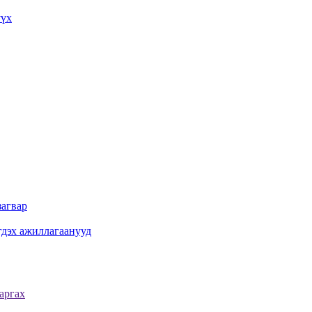
үүх
агвар
гдэх ажиллагаанууд
аргах