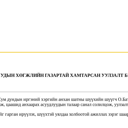
ЧУУДЫН ХӨГЖЛИЙН ГАЗАРТАЙ ХАМТАРСАН УУЛЗАЛТ 
 Сум дундын иргэний хэргийн анхан шатны шүүхийн шүүгч О.Бат
лж, цаашид анхаарах асуудлуудын талаар санал солилцож, уулза
г гарган ирүүлэх, шүүхтэй уялдаа холбоотой ажиллах зэрэг шаа