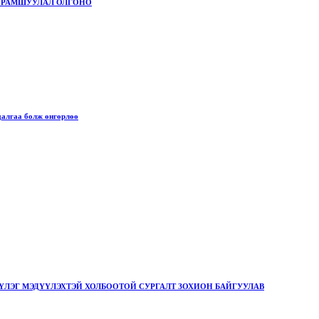
 УРАМШУУЛАЛ ОЛГОНО
далгаа болж өнгөрлөө
ЛЭГ МЭДҮҮЛЭХТЭЙ ХОЛБООТОЙ СУРГАЛТ ЗОХИОН БАЙГУУЛАВ