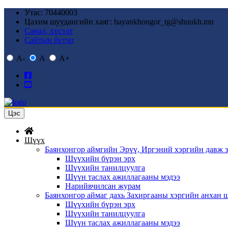
Утас: 70440003
Цахим шуудангийн хаяг: bayankhongor_tg@shuukh.mn
Санал, хүсэлт
Сайтын бүтэц
A-
A
A+
Цэс
Шүүх
Баянхонгор аймгийн Эрүү, Иргэний хэргийн давж 
Шүүхийн бүрэн эрх
Шүүхийн танилцуулга
Шүүн таслах ажиллагааны мэдээ
Нарийвчилсан журам
Баянхонгор аймаг дахь Захиргааны хэргийн анхан
Шүүхийн бүрэн эрх
Шүүхийн танилцуулга
Шүүн таслах ажиллагааны мэдээ