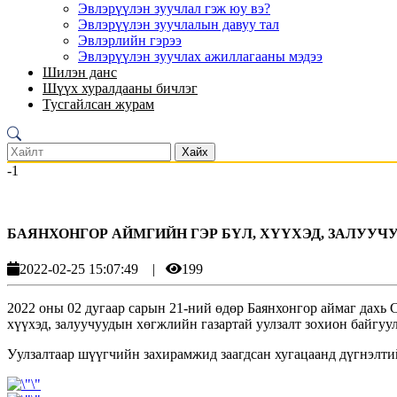
Эвлэрүүлэн зуучлал гэж юу вэ?
Эвлэрүүлэн зуучлалын давуу тал
Эвлэрлийн гэрээ
Эвлэрүүлэн зуучлах ажиллагааны мэдээ
Шилэн данс
Шүүх хуралдааны бичлэг
Тусгайлсан журам
Хайх
-1
БАЯНХОНГОР АЙМГИЙН ГЭР БҮЛ, ХҮҮХЭД, ЗАЛУУ
2022-02-25 15:07:49
|
199
2022 оны 02 дугаар сарын 21-ний өдөр Баянхонгор аймаг дахь
хүүхэд, залуучуудын хөгжлийн газартай уулзалт зохион байгуу
Уулзалтаар шүүгчийн захирамжид заагдсан хугацаанд дүгнэлтий