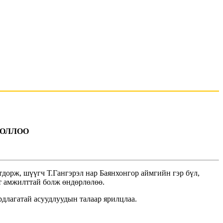
БОЛЛОО
дорж, шүүгч Т.Гангэрэл нар Баянхонгор аймгийн гэр бүл,
лт амжилттай болж өндөрлөлөө.
рдлагатай асуудлуудын талаар ярилцлаа.