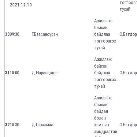
тогтоол
2021.12.10
тухай
Ажиллаж
байсан
30
09:30
Г.Баасансүрэн
байдлаа
О.Батдо
тогтоолгох
тухай
Ажиллаж
байсан
31
10:00
Д.Наранцэцэг
байдлаа
О.Батдо
тогтоолгох
тухай
Ажиллаж
байсан
байдал
болон
32
10:30
Д.Гэрэлмаа
хамтын
О.Батдо
амьдралтай