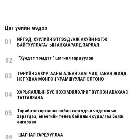
Цаг үеийн мэдээ
ИРГЭД, ХУУЛИЙН ЭТГЭЭД /АЖ АХУЙН НЭГЖ
01
БАЙГУУЛЛАГА/-ЫН АНХААРАЛД ЗАРЛАЛ
"Хүндэт тэмдэг " шагнал гардуулав
02
ТӨРИЙН ЗАХИРГААНЫ АЛБАН ХААГЧИД ТАВАН ЖИЛД
03
НЭГ УДАА МӨНГӨН УРАМШУУЛАЛ ОЛГОНО
ХАРЬЯАЛЛЫН БУС НЭХЭМЖЛЭЛИЙГ ХҮЛЭЭН АВАХААС
04
ТАТГАЛЗАНА
Төрийн захиргааны албан хаагчдын чадамжын
05
хэрэгцээ, өнөөгийн төлөв байдлын судалгаа болж
өнгөрлөө
ШАГНАЛ ГАРДУУЛЛАА
06