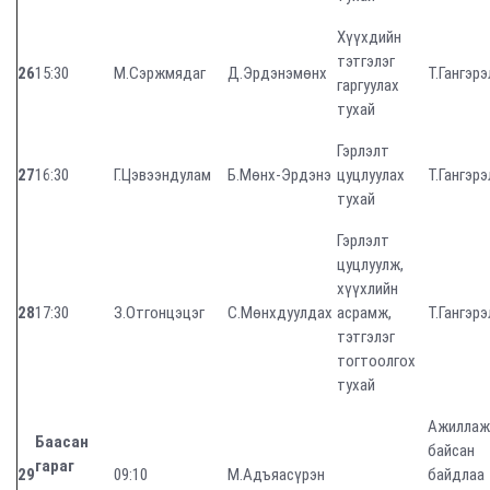
Хүүхдийн
тэтгэлэг
26
15:30
М.Сэржмядаг
Д.Эрдэнэмөнх
Т.Гангэрэ
гаргуулах
тухай
Гэрлэлт
27
16:30
Г.Цэвээндулам
Б.Мөнх-Эрдэнэ
цуцлуулах
Т.Гангэрэ
тухай
Гэрлэлт
цуцлуулж,
хүүхлийн
28
17:30
З.Отгонцэцэг
С.Мөнхдуулдах
асрамж,
Т.Гангэрэ
тэтгэлэг
тогтоолгох
тухай
Ажиллаж
Баасан
байсан
гараг
29
09:10
М.Адъяасүрэн
байдлаа