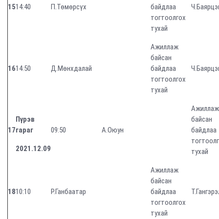
15
14:40
П.Төмөрсүх
байдлаа
Ч.Баярцэ
тогтоолгох
тухай
Ажиллаж
байсан
16
14:50
Д.Мөнхдалай
байдлаа
Ч.Баярцэ
тогтоолгох
тухай
Ажиллаж
Пүрэв
байсан
17
гараг
09:50
А.Оюун
байдлаа
тогтоол
2021.12.09
тухай
Ажиллаж
байсан
18
10:10
Р.Ганбаатар
байдлаа
Т.Гангэрэ
тогтоолгох
тухай