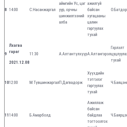
аймгийн Ус, цаг
ажилгүй
8
14:00
С.Насанжаргал
уур, орчны
байсан
О.Батдо
шинжилгээний
хугацааны
алба
цалин
гаргуулах
тухай
Лхагва
Гэрлэлт
гараг
9
11:30
А.Алтантүлхүүр
А.Алтангэрэл
цуцлуула
тухай
2021.12.08
Хүүхдийн
тэтгэлэг
10
12:00
М.Түвшинжаргал
П.Дагвадорж
Ч.Баяцэн
гаргуулах
тухай
Ажиллаж
байсан
11
14:00
Б.Амарболд
байдлаа
Ч.Баярцэ
тогтоолгох