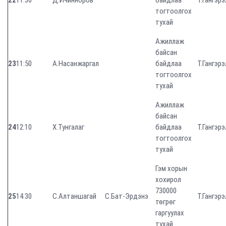
22
11:30
Д.Ичинноров
байдлаа
Т.Гангэрэ
тогтоолгох
тухай
Ажиллаж
байсан
23
11:50
А.Насанжаргал
байдлаа
Т.Гангэрэ
тогтоолгох
тухай
Ажиллаж
байсан
24
12:10
Х.Тунгалаг
байдлаа
Т.Гангэрэ
тогтоолгох
тухай
Гэм хорын
хохирол
730000
25
14:30
С.Алтаншагай
С.Бат-Эрдэнэ
Т.Гангэрэ
төгрөг
гаргуулах
тухай