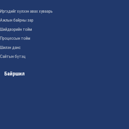
Иргэдийг хүлээн авах хуваарь
Ажлын байрны зар
Шийдвэрийн тойм
Процессын тойм
Шилэн данс
Сайтын бүтэц
Байршил