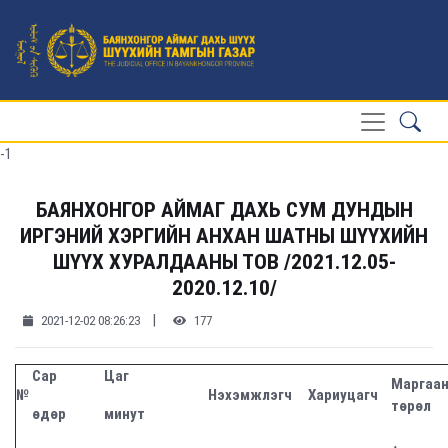
-1
БАЯНХОНГОР АЙМАГ ДАХЬ СУМ ДУНДЫН
ИРГЭНИЙ ХЭРГИЙН АНХАН ШАТНЫ ШҮҮХИЙН
ШҮҮХ ХУРАЛДААНЫ ТОВ /2021.12.05-
2020.12.10/
|
2021-12-02 08:26:23
177
Сар
Цаг
Маргаа
№
Нэхэмжлэгч
Хариуцагч
төрөл
өдөр
минут