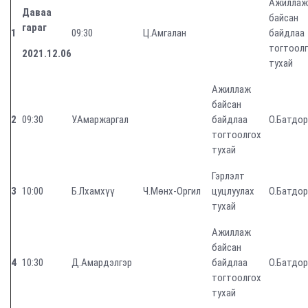
Ажиллаж
Даваа
байсан
гараг
1
09:30
Ц.Амгалан
байдлаа
тогтоол
2021.1
2
.06
тухай
Ажиллаж
байсан
2
09:30
У.Амаржаргал
байдлаа
О.Батдо
тогтоолгох
тухай
Гэрлэлт
3
10:00
Б.Лхамхүү
Ч.Мөнх-Оргил
цуцлуулах
О.Батдо
тухай
Ажиллаж
байсан
4
10:30
Д.Амардэлгэр
байдлаа
О.Батдо
тогтоолгох
тухай