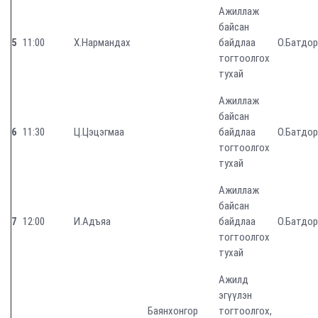
Ажиллаж
байсан
5
11:00
Х.Нармандах
байдлаа
О.Батдо
тогтоолгох
тухай
Ажиллаж
байсан
6
11:30
Ц.Цэцэгмаа
байдлаа
О.Батдо
тогтоолгох
тухай
Ажиллаж
байсан
7
12:00
И.Адъяа
байдлаа
О.Батдо
тогтоолгох
тухай
Ажилд
эгүүлэн
Баянхонгор
тогтоолгох,