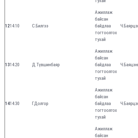
тухай
Ажиллаж
байсан
12
14:10
С.Билгээ
байдлаа
Ч.Баярцэ
тогтоолгох
тухай
Ажиллаж
байсан
13
14:20
Д.Түвшинбаяр
байдлаа
Ч.Баяцэн
тогтоолгох
тухай
Ажиллаж
байсан
14
14:30
Г.Долгор
байдлаа
Ч.Баярцэ
тогтоолгох
тухай
Ажиллаж
байсан