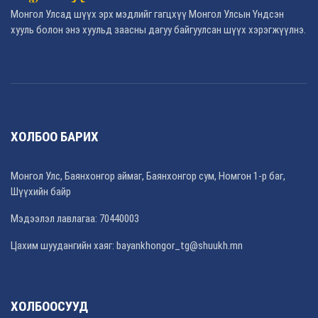
Монгол Улсад шүүх эрх мэдлийг гагцхүү Монгол Улсын Үндсэн
хууль болон энэ хуульд заасны дагуу байгуулсан шүүх хэрэгжүүлнэ.
ХОЛБОО БАРИХ
Монгол Улс, Баянхонгор аймаг, Баянхонгор сум, Номгон 1-р баг,
Шүүхийн байр
Мэдээлэл лавлагаа: 70440003
Цахим шуудангийн хаяг: bayankhongor_tg@shuukh.mn
ХОЛБООСУУД