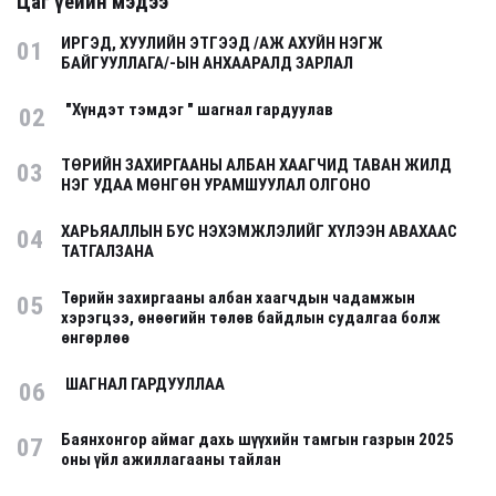
Цаг үеийн мэдээ
ИРГЭД, ХУУЛИЙН ЭТГЭЭД /АЖ АХУЙН НЭГЖ
01
БАЙГУУЛЛАГА/-ЫН АНХААРАЛД ЗАРЛАЛ
"Хүндэт тэмдэг " шагнал гардуулав
02
ТӨРИЙН ЗАХИРГААНЫ АЛБАН ХААГЧИД ТАВАН ЖИЛД
03
НЭГ УДАА МӨНГӨН УРАМШУУЛАЛ ОЛГОНО
ХАРЬЯАЛЛЫН БУС НЭХЭМЖЛЭЛИЙГ ХҮЛЭЭН АВАХААС
04
ТАТГАЛЗАНА
Төрийн захиргааны албан хаагчдын чадамжын
05
хэрэгцээ, өнөөгийн төлөв байдлын судалгаа болж
өнгөрлөө
ШАГНАЛ ГАРДУУЛЛАА
06
Баянхонгор аймаг дахь шүүхийн тамгын газрын 2025
07
оны үйл ажиллагааны тайлан