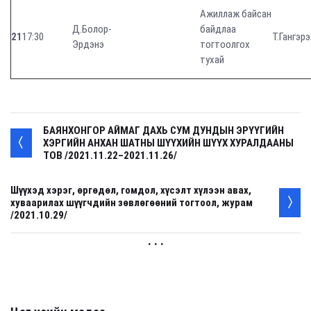
Ажиллаж байсан
Д.Болор-
байдлаа
21
17:30
Т.Гангэрэ
Эрдэнэ
тогтоолгох
тухай
БАЯНХОНГОР АЙМАГ ДАХЬ СУМ ДУНДЫН ЭРҮҮГИЙН
ХЭРГИЙН АНХАН ШАТНЫ ШҮҮХИЙН ШҮҮХ ХУРАЛДААНЫ
ТОВ /2021.11.22–2021.11.26/
Шүүхэд хэрэг, өргөдөл, гомдол, хүсэлт хүлээн авах,
хуваарилах шүүгчдийн зөвлөгөөний тогтоол, журам
/2021.10.29/
. . .