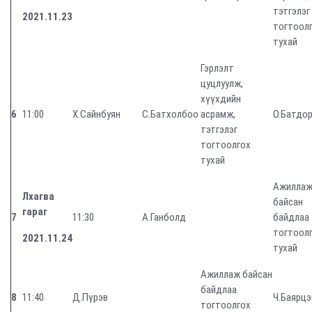
тэтгэлэг
2021.11.23
тогтоол
тухай
Гэрлэлт
цуцлуулж,
хүүхдийн
6
11:00
Х.Сайнбуян
С.Батхолбоо
асрамж,
О.Батдо
тэтгэлэг
тогтоолгох
тухай
Ажилла
Лхагва
байсан
гараг
7
11:30
А.Ганболд
байдлаа
тогтоол
2021.11.24
тухай
Ажиллаж байсан
байдлаа
8
11:40
Д.Пүрэв
Ч.Баярцэ
тогтоолгох