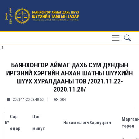
-1
БАЯНХОНГОР АЙМАГ ДАХЬ СУМ ДУНДЫН
ИРГЭНИЙ ХЭРГИЙН АНХАН ШАТНЫ ШҮҮХИЙН
ШҮҮХ ХУРАЛДААНЫ ТОВ /2021.11.22-
2020.11.26/
|
2021-11-20 08:40:50
204
Сар
Цаг
Маргаа
№
Нэхэмжлэгч
Хариуцагч
төрөл
өдөр
минут