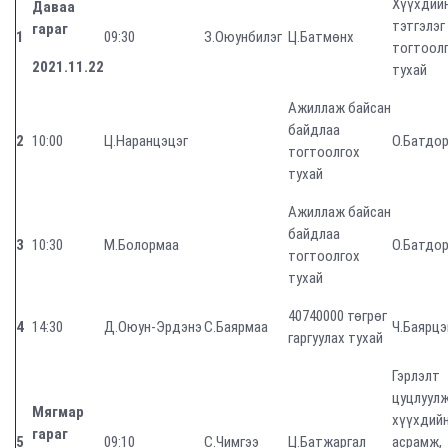
Хүүхдий
Даваа
тэтгэлэг
гараг
1
09:30
З.Оюунбилэг
Ц.Батмөнх
тогтоол
2021.11.22
тухай
Ажиллаж байсан
байдлаа
2
10:00
Ц.Наранцэцэг
О.Батдо
тогтоолгох
тухай
Ажиллаж байсан
байдлаа
3
10:30
М.Болормаа
О.Батдо
тогтоолгох
тухай
40740000 төгрөг
4
14:30
Д.Оюун-Эрдэнэ
С.Баярмаа
Ч.Баярцэ
гаргуулах тухай
Гэрлэлт
цуцлуулж
Мягмар
хүүхдий
гараг
5
09:10
С.Чимгээ
Ц.Батжаргал
асрамж,