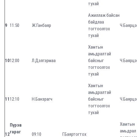
тухай
Ажиллаж байсан
байдлаа
9
11:50
Ж.Ганбаяр
Ч.Баярцэ
тогтоолгох
тухай
Хамтын
амьдралтай
10
12:00
Л.Дэлгэрмаа
байсныг
Ч.Баярцэ
тогтоолгох
тухай
Хамтын
амьдралтай
11
12:10
Н.Банзрагч
байсныг
Ч.Баярцэ
тогтоолгох
тухай
Хамтын
Пүрэв
амьдрал
гараг
12
09:10
Г.Баяртогтох