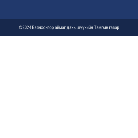
©2024 Баянхонгор аймаг дахь шүүхийн Тамгын газар