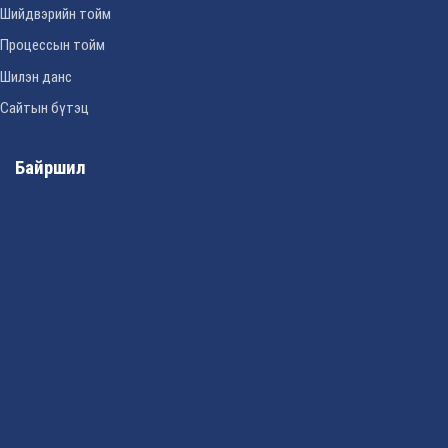
Шийдвэрийн тойм
Процессын тойм
Шилэн данс
Сайтын бүтэц
Байршил