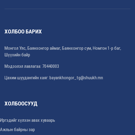
ХОЛБОО БАРИХ
Монгол Улс, Баянхонгор аймаг, Баянхонгор сум, Номгон 1-р баг,
Шүүхийн байр
Мэдээлэл лавлагаа: 70440003
Цахим шуудангийн хаяг: bayankhongor_tg@shuukh.mn
ХОЛБООСУУД
Иргэдийг хүлээн авах хуваарь
Ажлын байрны зар