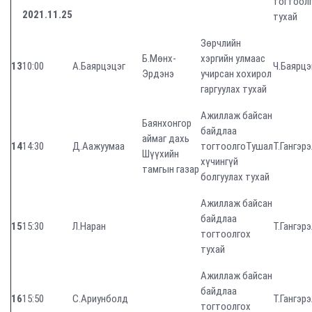
тогтоол
2021.11.25
тухай
Зөрчлийн
Б.Мөнх-
хэргийн улмаас
13
10:00
А.Баярцэцэг
Ч.Баярцэ
Эрдэнэ
учирсан хохирол
гаргуулах тухай
Ажиллаж байсан
Баянхонгор
байдлаа
аймаг дахь
14
14:30
Д.Аажуумаа
тогтоолгоТушал
Т.Гангэрэ
Шүүхийн
хүчингүй
тамгын газар
болгуулах тухай
Ажиллаж байсан
байдлаа
15
15:30
Л.Наран
Т.Гангэрэ
тогтоолгох
тухай
Ажиллаж байсан
байдлаа
16
15:50
С.Ариунболд
Т.Гангэрэ
тогтоолгох