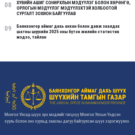
ХУВИЙН АШИГ СОНИРХЛЫН МЭДҮҮЛЭГ БОЛОН ХӨРӨНГӨ,
08
ОРЛОГЫН МЭДҮҮЛЭГ МЭДҮҮЛЭХТЭЙ ХОЛБООТОЙ
СУРГАЛТ ЗОХИОН БАЙГУУЛАВ
Баянхонгор аймаг дахь анхан болон давж заалдах
09
шатны шүүхийн 2025 оны бүтэн жилийн статистик
мэдээ, тайлан
Монгол Улсад шүүх эрх мэдлийг гагцхүү Монгол Улсын Үндсэн
хууль болон энэ хуульд заасны дагуу байгуулсан шүүх хэрэгжүүлнэ.