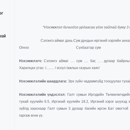
эг
*Нэхэмжлэл бичихдээ урдаасаа үдэх зайтай буюу 3 с
ухай
Сэлэнгэ аймаг дахь Сум дундын иргэний хэргийн анха
Огноо Сүхбаатар сум
Нэхэмжлэгч:
Сэлэнгэ аймаг …. сум ..... баг, …. дугаар байрны...
Харилцах утас: /......... / эсхүл /ажлын газрын хаяг/
Нэхэмжлэлийн шаардлага:
Эрх зүйн чадамжгүйд тооцуулах туха
Нэхэмжлэлийн үндэслэл:
Галт сумын Иргэдийн Төлөөлөгчдий
тухай хуулийн 6.5, Иргэний хуулийн 18.2, Иргэний хэрэг шүүхэд
зүйлд зааснаар Галт сумын 3 дугаар багийн иргэн Бат овогтой
гаргаж өгнө үү.