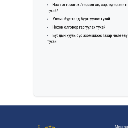
Нас тогтоолгох /төрсөн он, сар, өдөр зөвт
тухай/
Улсын бүртгэлд бүртгүүлэх тухай
Нөхөн олговор гаргуулах тухай
Бусдын хууль бус эзэмшлээс газар чөлөөл
тухай
Монгол