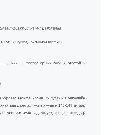
м зай үлдээж бичнэ үү.* Баярлалаа
н шатны шүүхэд нэхэмжлэл гаргах нь
........ ийн ..... тоотод оршин суух, А овогтой Б
й
н хурлаас Монгол Улсын Их хурлын Сонгуулийн
 хянан шийдвэрлэх тухай хуулийн 141-143 дугаар
 Доржийг эрх зүйн чадамжгүйд тооцсон шийдвэр