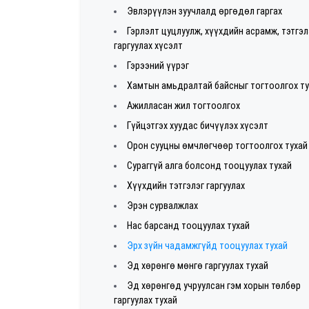
Эвлэрүүлэн зуучлалд өргөдөл гаргах
Гэрлэлт цуцлуулж, хүүхдийн асрамж, тэтгэл
гаргуулах хүсэлт
Гэрээний үүрэг
Хамтын амьдралтай байсныг тогтоолгох т
Ажилласан жил тогтоолгох
Гүйцэтгэх хуудас бичүүлэх хүсэлт
Орон сууцны өмчлөгчөөр тогтоолгох тухай
Сураггүй алга болсонд тооцуулах тухай
Хүүхдийн тэтгэлэг гаргуулах
Эрэн сурвалжлах
Нас барсанд тооцуулах тухай
Эрх зүйн чадамжгүйд тооцуулах тухай
Эд хөрөнгө мөнгө гаргуулах тухай
Эд хөрөнгөд учруулсан гэм хорын төлбөр
гаргуулах тухай