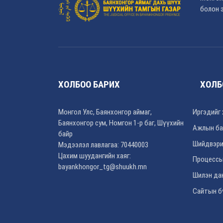
болон э
ХОЛБОО БАРИХ
ХОЛБ
Монгол Улс, Баянхонгор аймаг,
Иргэдийг 
Баянхонгор сум, Номгон 1-р баг, Шүүхийн
Ажлын ба
байр
Шийдвэри
Мэдээлэл лавлагаа: 70440003
Цахим шуудангийн хаяг:
Процессы
bayankhongor_tg@shuukh.mn
Шилэн да
Сайтын б