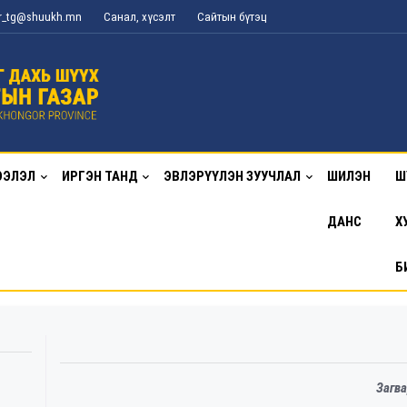
or_tg@shuukh.mn
Санал, хүсэлт
Сайтын бүтэц
ЭЭЛЭЛ
ИРГЭН ТАНД
ЭВЛЭРҮҮЛЭН ЗУУЧЛАЛ
ШИЛЭН
Ш
ДАНС
Х
Б
Загва