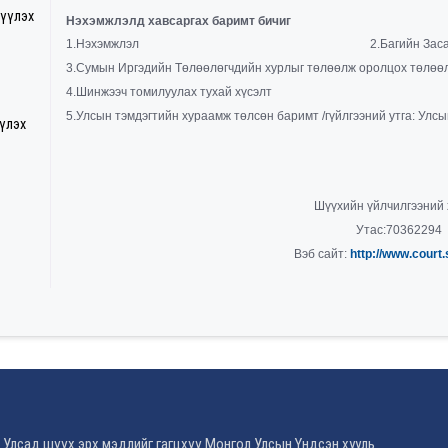
гүүлэх
Нэхэмжлэлд хавсаргах баримт бичиг
1.Нэхэмжлэл 2.Багийн Засаг даргын 
3.Сумын Иргэдийн Төлөөлөгчдийн хурлыг төлөөлж оролцох төлөөл
4.Шинжээч томилуулах тухай хүсэлт
5
.
Улсын тэмдэгтийн хураамж төлсөн баримт /гүйлгээний утга: Улс
үүлэх
Шүүхийн үйлчилгээний 
Утас:70362294
Вэб сайт:
http://www.court
 Улсад шүүх эрх мэдлийг гагцхүү Монгол Улсын Үндсэн хууль