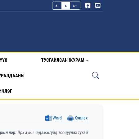
A-
A
A+
ҮҮХ
ТУСГАЙЛСАН ЖУРАМ
УРАЛДААНЫ
ИЧЛЭГ
Word
Хэвлэх
рын нэр:
Эрх зүйн чадамжгүйд тооцуулах тухай