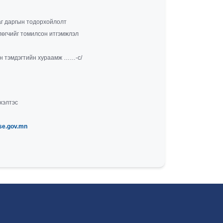
тодорхойлолт
өгчийг томилсон итгэмжлэл
ын тэмдэгтийн хураамж ……-с/
хэлтэс
.se.gov.mn