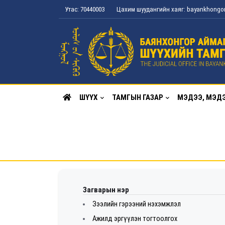
Утас: 70440003
Цахим шуудангийн хаяг: bayankhong
ШҮҮХ
ТАМГЫН ГАЗАР
МЭДЭЭ, МЭД
Загварын нэр
Зээлийн гэрээний нэхэмжлэл
Ажилд эргүүлэн тогтоолгох