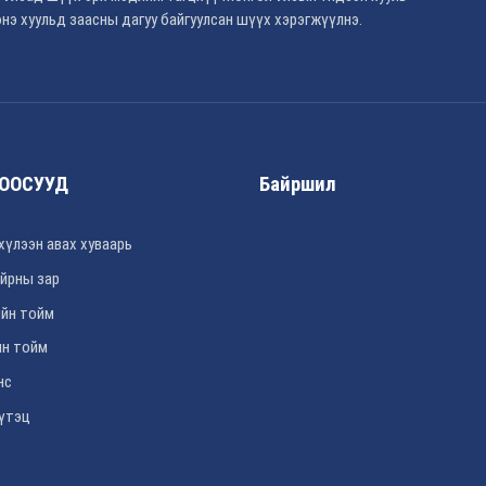
нэ хуульд заасны дагуу байгуулсан шүүх хэрэгжүүлнэ.
ООСУУД
Байршил
хүлээн авах хуваарь
йрны зар
йн тойм
н тойм
нс
үтэц