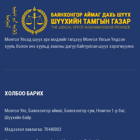
Монгол Улсад шүүх эрх мэдлийг гагцхүү Монгол Улсын Үндсэн
хууль болон энэ хуульд заасны дагуу байгуулсан шүүх хэрэгжүүлнэ.
ХОЛБОО БАРИХ
Монгол Улс, Баянхонгор аймаг, Баянхонгор сум, Номгон 1-р баг,
Шүүхийн байр
Мэдээлэл лавлагаа: 70440003