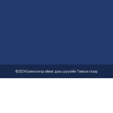
©2024 Баянхонгор аймаг дахь шүүхийн Тамгын газар