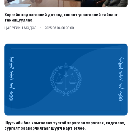
Хэргийн хөдөлгөөний дотоод хяналт үнэлгээний тайланг
танилцууллаа.
ЦАГ ҮЕИЙН МЭДЭЭ
2025-06-04 00:00:00
Шүүгчийн бие хамгаалах тусгай хэрэгсэл хэрэглэх, хадгалах,
сургалт зааварчилгааг шүүгч нарт өглөө.