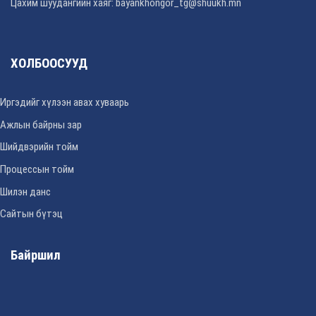
Цахим шуудангийн хаяг: bayankhongor_tg@shuukh.mn
ХОЛБООСУУД
Иргэдийг хүлээн авах хуваарь
Ажлын байрны зар
Шийдвэрийн тойм
Процессын тойм
Шилэн данс
Сайтын бүтэц
Байршил