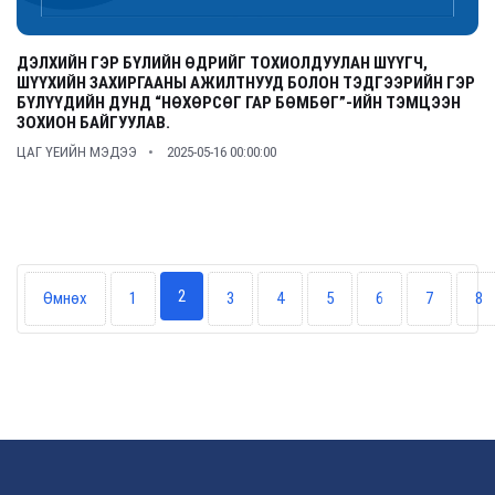
ДЭЛХИЙН ГЭР БҮЛИЙН ӨДРИЙГ ТОХИОЛДУУЛАН ШҮҮГЧ,
ШҮҮХИЙН ЗАХИРГААНЫ АЖИЛТНУУД БОЛОН ТЭДГЭЭРИЙН ГЭР
БҮЛҮҮДИЙН ДУНД “НӨХӨРСӨГ ГАР БӨМБӨГ”-ИЙН ТЭМЦЭЭН
ЗОХИОН БАЙГУУЛАВ.
ЦАГ ҮЕИЙН МЭДЭЭ
2025-05-16 00:00:00
2
Өмнөх
1
3
4
5
6
7
8