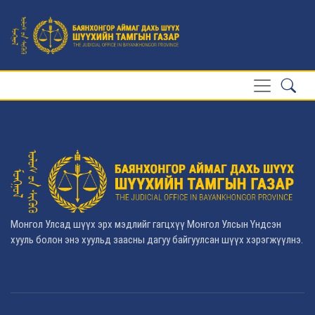
Монгол Улсад шүүх эрх мэдлийг гагцхүү Монгол Улсын Үндсэн
хууль болон энэ хуульд заасны дагуу байгуулсан шүүх хэрэгжүүлнэ.