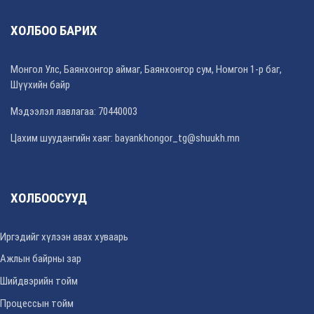
ХОЛБОО БАРИХ
Монгол Улс, Баянхонгор аймаг, Баянхонгор сум, Номгон 1-р баг,
Шүүхийн байр
Мэдээлэл лавлагаа: 70440003
Цахим шуудангийн хаяг: bayankhongor_tg@shuukh.mn
ХОЛБООСУУД
Иргэдийг хүлээн авах хуваарь
Ажлын байрны зар
Шийдвэрийн тойм
Процессын тойм