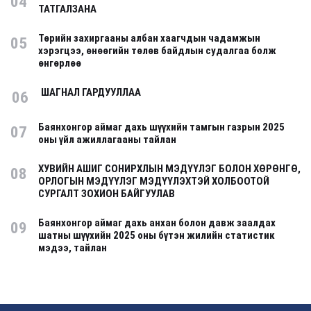
04
ТАТГАЛЗАНА
Төрийн захиргааны албан хаагчдын чадамжын
05
хэрэгцээ, өнөөгийн төлөв байдлын судалгаа болж
өнгөрлөө
ШАГНАЛ ГАРДУУЛЛАА
06
Баянхонгор аймаг дахь шүүхийн тамгын газрын 2025
07
оны үйл ажиллагааны тайлан
ХУВИЙН АШИГ СОНИРХЛЫН МЭДҮҮЛЭГ БОЛОН ХӨРӨНГӨ,
08
ОРЛОГЫН МЭДҮҮЛЭГ МЭДҮҮЛЭХТЭЙ ХОЛБООТОЙ
СУРГАЛТ ЗОХИОН БАЙГУУЛАВ
Баянхонгор аймаг дахь анхан болон давж заалдах
09
шатны шүүхийн 2025 оны бүтэн жилийн статистик
мэдээ, тайлан