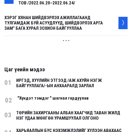
ТОВ /2022.06.20–2022.06.24/
ХЭРЭГ ХЯНАН ШИЙДВЭРЛЭХ АЖИЛЛАГААНД
ТУЛГАМДАЖ БУЙ АСУУДЛУУД, ШИЙДВЭРЛЭХ АРГА
ЗАМ” БАГА ХУРАЛ ЗОХИОН БАЙГУУЛЛАА
. . .
Цаг үеийн мэдээ
ИРГЭД, ХУУЛИЙН ЭТГЭЭД /АЖ АХУЙН НЭГЖ
01
БАЙГУУЛЛАГА/-ЫН АНХААРАЛД ЗАРЛАЛ
"Хүндэт тэмдэг " шагнал гардуулав
02
ТӨРИЙН ЗАХИРГААНЫ АЛБАН ХААГЧИД ТАВАН ЖИЛД
03
НЭГ УДАА МӨНГӨН УРАМШУУЛАЛ ОЛГОНО
ХАРЬЯАЛЛЫН БУС НЭХЭМЖЛЭЛИЙГ ХҮЛЭЭН АВАХААС