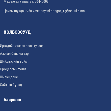
Мэдээлэл лавлагаа: 70440003
Цахим шуудангийн хаяг: bayankhongor_tg@shuukh.mn
ХОЛБООСУУД
Иргэдийг хүлээн авах хуваарь
Ажлын байрны зар
Шийдвэрийн тойм
Процессын тойм
Шилэн данс
Сайтын бүтэц
Байршил