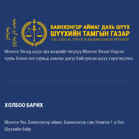
Монгол Улсад шүүх эрх мэдлийг гагцхүү Монгол Улсын Үндсэн
хууль болон энэ хуульд заасны дагуу байгуулсан шүүх хэрэгжүүлнэ.
ХОЛБОО БАРИХ
Монгол Улс, Баянхонгор аймаг, Баянхонгор сум, Номгон 1-р баг,
Шүүхийн байр