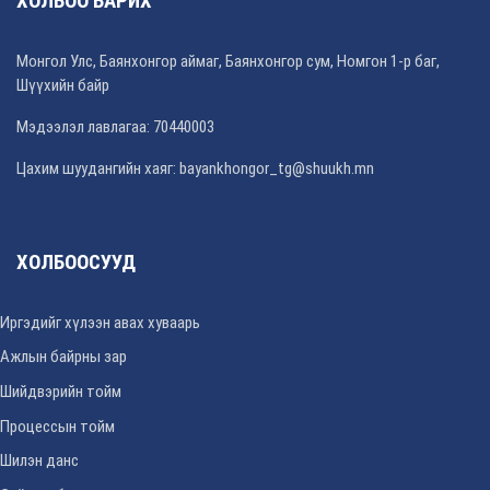
ХОЛБОО БАРИХ
Монгол Улс, Баянхонгор аймаг, Баянхонгор сум, Номгон 1-р баг,
Шүүхийн байр
Мэдээлэл лавлагаа: 70440003
Цахим шуудангийн хаяг: bayankhongor_tg@shuukh.mn
ХОЛБООСУУД
Иргэдийг хүлээн авах хуваарь
Ажлын байрны зар
Шийдвэрийн тойм
Процессын тойм
Шилэн данс