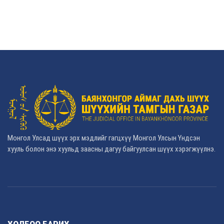
Монгол Улсад шүүх эрх мэдлийг гагцхүү Монгол Улсын Үндсэн
хууль болон энэ хуульд заасны дагуу байгуулсан шүүх хэрэгжүүлнэ.