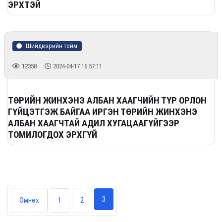
ЭРХТЭЙ
Шийдвэрийн тойм
12358
2024-04-17 16:57:11
ТӨРИЙН ЖИНХЭНЭ АЛБАН ХААГЧИЙН ТҮР ОРЛОН
ГҮЙЦЭТГЭЖ БАЙГАА ИРГЭН ТӨРИЙН ЖИНХЭНЭ
АЛБАН ХААГЧТАЙ АДИЛ ХУГАЦААГҮЙГЭЭР
ТОМИЛОГДОХ ЭРХГҮЙ
3
Өмнөх
1
2