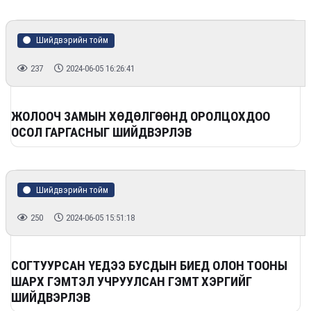
Шийдвэрийн тойм
237
2024-06-05 16:26:41
ЖОЛООЧ ЗАМЫН ХӨДӨЛГӨӨНД ОРОЛЦОХДОО
ОСОЛ ГАРГАСНЫГ ШИЙДВЭРЛЭВ
Шийдвэрийн тойм
250
2024-06-05 15:51:18
СОГТУУРСАН ҮЕДЭЭ БУСДЫН БИЕД ОЛОН ТООНЫ
ШАРХ ГЭМТЭЛ УЧРУУЛСАН ГЭМТ ХЭРГИЙГ
ШИЙДВЭРЛЭВ