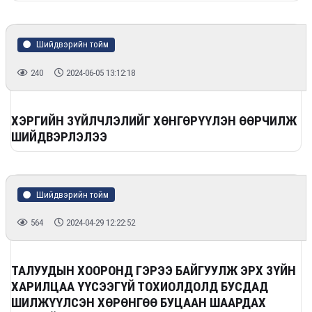
Шийдвэрийн тойм
240
2024-06-05 13:12:18
ХЭРГИЙН ЗҮЙЛЧЛЭЛИЙГ ХӨНГӨРҮҮЛЭН ӨӨРЧИЛЖ
ШИЙДВЭРЛЭЛЭЭ
Шийдвэрийн тойм
564
2024-04-29 12:22:52
ТАЛУУДЫН ХООРОНД ГЭРЭЭ БАЙГУУЛЖ ЭРХ ЗҮЙН
ХАРИЛЦАА ҮҮСЭЭГҮЙ ТОХИОЛДОЛД БУСДАД
ШИЛЖҮҮЛСЭН ХӨРӨНГӨӨ БУЦААН ШААРДАХ