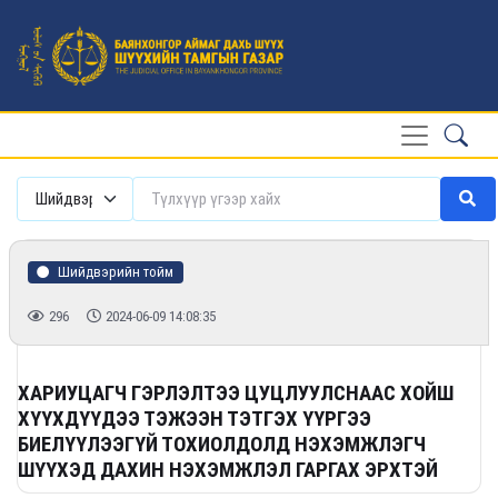
Шийдвэрийн тойм
296
2024-06-09 14:08:35
ХАРИУЦАГЧ ГЭРЛЭЛТЭЭ ЦУЦЛУУЛСНААС ХОЙШ
ХҮҮХДҮҮДЭЭ ТЭЖЭЭН ТЭТГЭХ ҮҮРГЭЭ
БИЕЛҮҮЛЭЭГҮЙ ТОХИОЛДОЛД НЭХЭМЖЛЭГЧ
ШҮҮХЭД ДАХИН НЭХЭМЖЛЭЛ ГАРГАХ ЭРХТЭЙ