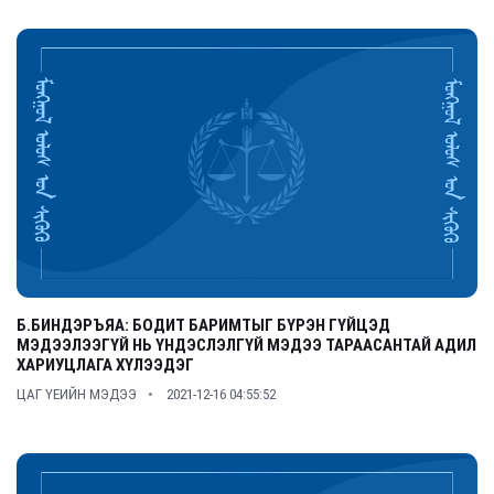
Б.БИНДЭРЪЯА: БОДИТ БАРИМТЫГ БҮРЭН ГҮЙЦЭД
МЭДЭЭЛЭЭГҮЙ НЬ ҮНДЭСЛЭЛГҮЙ МЭДЭЭ ТАРААСАНТАЙ АДИЛ
ХАРИУЦЛАГА ХҮЛЭЭДЭГ
ЦАГ ҮЕИЙН МЭДЭЭ
2021-12-16 04:55:52