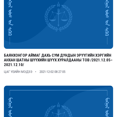
БАЯНХОНГОР АЙМАГ ДАХЬ СУМ ДУНДЫН ЭРҮҮГИЙН ХЭРГИЙН
АНХАН ШАТНЫ ШҮҮХИЙН ШҮҮХ ХУРАЛДААНЫ ТОВ /2021.12.05–
2021.12.10/
ЦАГ ҮЕИЙН МЭДЭЭ
2021-12-02 08:27:05