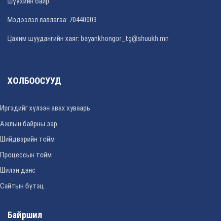
Шүүхийн байр
Мэдээлэл лавлагаа: 70440003
Цахим шуудангийн хаяг: bayankhongor_tg@shuukh.mn
ХОЛБООСУУД
Иргэдийг хүлээн авах хуваарь
Ажлын байрны зар
Шийдвэрийн тойм
Процессын тойм
Шилэн данс
Сайтын бүтэц
Байршил