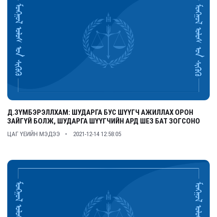
Д.ЗҮМБЭРЭЛЛХАМ: ШУДАРГА БУС ШҮҮГЧ АЖИЛЛАХ ОРОН
ЗАЙГҮЙ БОЛЖ, ШУДАРГА ШҮҮГЧИЙН АРД ШЕЗ БАТ ЗОГСОНО
ЦАГ ҮЕИЙН МЭДЭЭ
2021-12-14 12:58:05