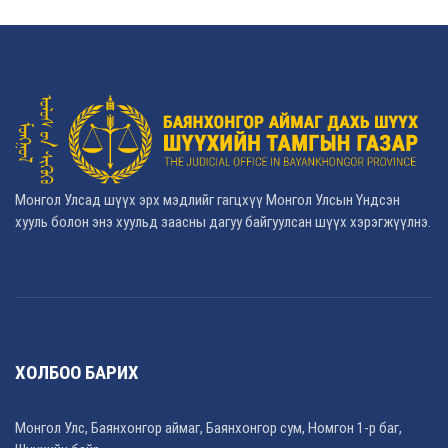
Монгол Улсад шүүх эрх мэдлийг гагцхүү Монгол Улсын Үндсэн
хууль болон энэ хуульд заасны дагуу байгуулсан шүүх хэрэгжүүлнэ.
ХОЛБОО БАРИХ
Монгол Улс, Баянхонгор аймаг, Баянхонгор сум, Номгон 1-р баг,