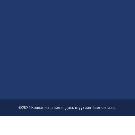
©2024 Баянхонгор аймаг дахь шүүхийн Тамгын газар