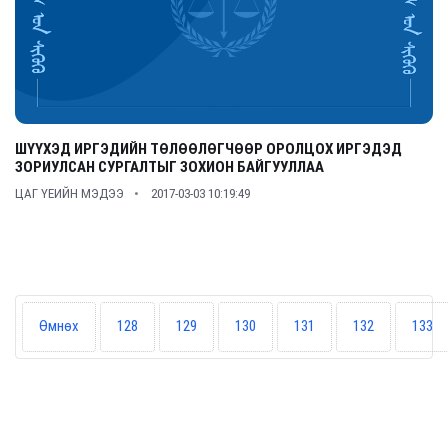
ШҮҮХЭД ИРГЭДИЙН ТӨЛӨӨЛӨГЧӨӨР ОРОЛЦОХ ИРГЭДЭД
ЗОРИУЛСАН СУРГАЛТЫГ ЗОХИОН БАЙГУУЛЛАА
ЦАГ ҮЕИЙН МЭДЭЭ
2017-03-03 10:19:49
Өмнөх
128
129
130
131
132
133