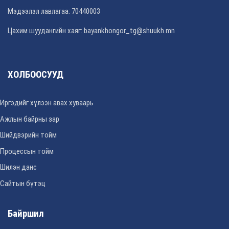
Мэдээлэл лавлагаа: 70440003
Цахим шуудангийн хаяг: bayankhongor_tg@shuukh.mn
ХОЛБООСУУД
Иргэдийг хүлээн авах хуваарь
Ажлын байрны зар
Шийдвэрийн тойм
Процессын тойм
Шилэн данс
Сайтын бүтэц
Байршил