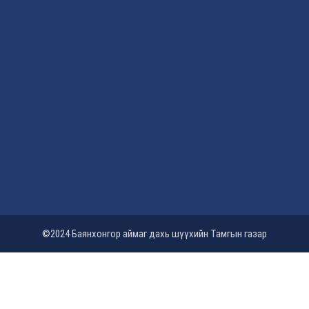
©2024 Баянхонгор аймаг дахь шүүхийн Тамгын газар