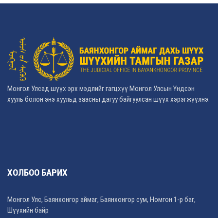
Монгол Улсад шүүх эрх мэдлийг гагцхүү Монгол Улсын Үндсэн
хууль болон энэ хуульд заасны дагуу байгуулсан шүүх хэрэгжүүлнэ.
ХОЛБОО БАРИХ
Монгол Улс, Баянхонгор аймаг, Баянхонгор сум, Номгон 1-р баг,
Шүүхийн байр