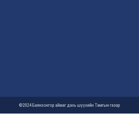
©2024 Баянхонгор аймаг дахь шүүхийн Тамгын газар