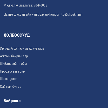
Мэдээлэл лавлагаа: 70440003
Цахим шуудангийн хаяг: bayankhongor_tg@shuukh.mn
ХОЛБООСУУД
Иргэдийг хүлээн авах хуваарь
Ажлын байрны зар
Шийдвэрийн тойм
Процессын тойм
Шилэн данс
Сайтын бүтэц
Байршил