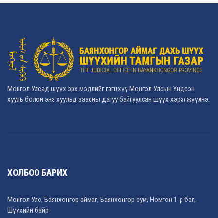
Монгол Улсад шүүх эрх мэдлийг гагцхүү Монгол Улсын Үндсэн
хууль болон энэ хуульд заасны дагуу байгуулсан шүүх хэрэгжүүлнэ.
ХОЛБОО БАРИХ
Монгол Улс, Баянхонгор аймаг, Баянхонгор сум, Номгон 1-р баг,
Шүүхийн байр