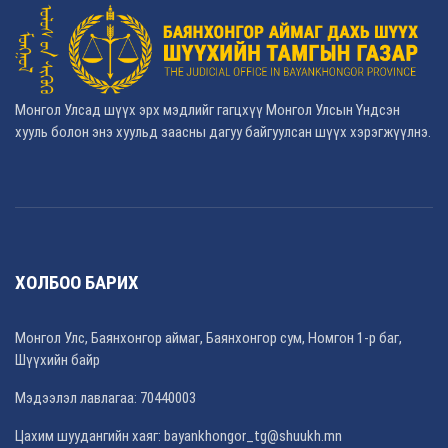
Монгол Улсад шүүх эрх мэдлийг гагцхүү Монгол Улсын Үндсэн
хууль болон энэ хуульд заасны дагуу байгуулсан шүүх хэрэгжүүлнэ.
ХОЛБОО БАРИХ
Монгол Улс, Баянхонгор аймаг, Баянхонгор сум, Номгон 1-р баг,
Шүүхийн байр
Мэдээлэл лавлагаа: 70440003
Цахим шуудангийн хаяг: bayankhongor_tg@shuukh.mn