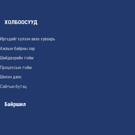
ХОЛБООСУУД
Иргэдийг хүлээн авах хуваарь
Ажлын байрны зар
Шийдвэрийн тойм
Процессын тойм
Шилэн данс
Сайтын бүтэц
Байршил