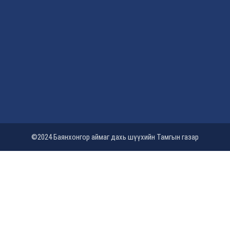
©2024 Баянхонгор аймаг дахь шүүхийн Тамгын газар