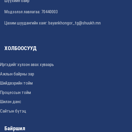
Шүүхийн байр
Мэдээлэл лавлагаа: 70440003
Цахим шуудангийн хаяг: bayankhongor_tg@shuukh.mn
ХОЛБООСУУД
Иргэдийг хүлээн авах хуваарь
Ажлын байрны зар
Шийдвэрийн тойм
Процессын тойм
Шилэн данс
Сайтын бүтэц
Байршил