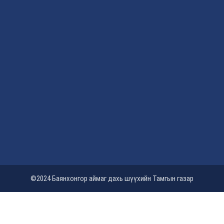
©2024 Баянхонгор аймаг дахь шүүхийн Тамгын газар