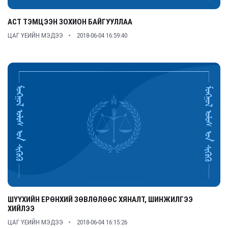
АСТ ТЭМЦЭЭН ЗОХИОН БАЙГУУЛЛАА
ЦАГ ҮЕИЙН МЭДЭЭ
2018-06-04 16:59:40
ШҮҮХИЙН ЕРӨНХИЙ ЗӨВЛӨЛӨӨС ХЯНАЛТ, ШИНЖИЛГЭЭ
ХИЙЛЭЭ
ЦАГ ҮЕИЙН МЭДЭЭ
2018-06-04 16:15:26