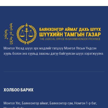
Монгол Улсад шүүх эрх мэдлийг гагцхүү Монгол Улсын Үндсэн
хууль болон энэ хуульд заасны дагуу байгуулсан шүүх хэрэгжүүлнэ.
ХОЛБОО БАРИХ
Монгол Улс, Баянхонгор аймаг, Баянхонгор сум, Номгон 1-р баг,