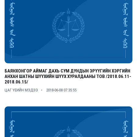
БАЯНХОНГОР АЙМАГ ДАХЬ СУМ ДУНДЫН ЭРҮҮГИЙН ХЭРГИЙН
АНХАН ШАТНЫ ШҮҮХИЙН ШҮҮХ ХУРАЛДААНЫ ТОВ /2018.06.11-
2018.06.15/
ЦАГ ҮЕИЙН МЭДЭЭ
2018-06-08 07:35:55